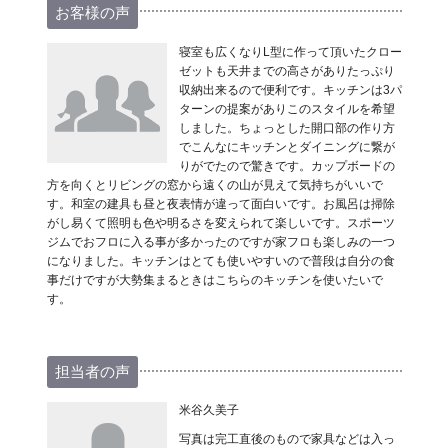
お客様の声
寝室も広くなりL型に作って頂いたクロー
ゼットも天井までの高さがありたっぷり
収納出来るので便利です。キッチンは3パ
ターンの提案がありこのスタイルを希望
しました。ちょっとした開口部の作り方
でこんなにキッチンとダイニングに繋が
りがでたので驚きです。カップボードの
方を向くとリビングの窓から遠くの山が見えて気持ちがいいで
す。和室の建具も昼と夜表情が違って面白いです。お風呂は掃除
がし易くて照明も色や明るさを変えられて楽しいです。スポーツ
ジムでおフロに入る事が多かったのですが家フロも楽しみの一つ
になりました。キッチンはとても使いやすいので普段は自分の食
事だけですが大勢集まるときはこちらのキッチンを使いたいで
す。
担当者の声
米谷久美子
写真は完工直後のもので家具などは入っ