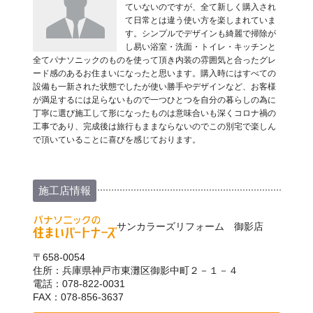
ていないのですが、全て新しく購入され
て日常とは違う使い方を楽しまれていま
す。シンプルでデザインも綺麗で掃除が
し易い浴室・洗面・トイレ・キッチンと
全てパナソニックのものを使って頂き内装の雰囲気と合ったグレ
ード感のあるお住まいになったと思います。購入時にはすべての
設備も一新された状態でしたが使い勝手やデザインなど、お客様
が満足するには足らないもので一つひとつを自分の暮らしの為に
丁寧に選び施工して形になったものは意味合いも深くコロナ禍の
工事であり、完成後は旅行もままならないのでこの別宅で楽しん
で頂いていることに喜びを感じております。
施工店情報
サンカラーズリフォーム 御影店
〒658-0054
住所：兵庫県神戸市東灘区御影中町２－１－４
電話：078-822-0031
FAX：078-856-3637