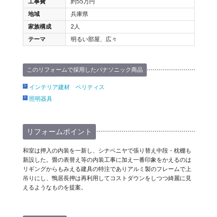
工事費
約55万円
地域
兵庫県
家族構成
2人
テーマ
明るい部屋、広々
このリフォームで採用したパナソニック商品
インテリア建材 ベリティス
照明器具
リフォームポイント
和室は押入の内装を一新し、シナベニヤで張り替え中段・枕棚も
新設した。畳の表替え等の内装工事に加え一番印象をかえるのは
リギングからもみえる建具の特注でありアルミ製のフレームで上
吊りにし、鴨居長押は再利用してコストダウンをしつつ綺麗に見
えるようなものを提案。