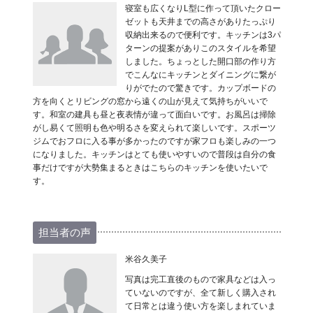
寝室も広くなりL型に作って頂いたクロー
ゼットも天井までの高さがありたっぷり
収納出来るので便利です。キッチンは3パ
ターンの提案がありこのスタイルを希望
しました。ちょっとした開口部の作り方
でこんなにキッチンとダイニングに繋が
りがでたので驚きです。カップボードの
方を向くとリビングの窓から遠くの山が見えて気持ちがいいで
す。和室の建具も昼と夜表情が違って面白いです。お風呂は掃除
がし易くて照明も色や明るさを変えられて楽しいです。スポーツ
ジムでおフロに入る事が多かったのですが家フロも楽しみの一つ
になりました。キッチンはとても使いやすいので普段は自分の食
事だけですが大勢集まるときはこちらのキッチンを使いたいで
す。
担当者の声
米谷久美子
写真は完工直後のもので家具などは入っ
ていないのですが、全て新しく購入され
て日常とは違う使い方を楽しまれていま