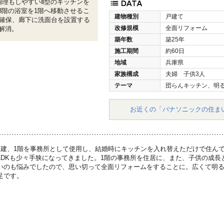
調理もしやすいⅡ型のキッチンを
3階の浴室を1階へ移動させるこ
建物種別
戸建て
屋確保、廊下に洗面台を設置する
改修規模
全面リフォーム
解消。
築年数
築25年
施工期間
約60日
地域
兵庫県
家族構成
夫婦 子供3人
テーマ
団らんキッチン、明
お近くの「パナソニックの住ま
戸建、1階を事務所として使用し、結婚時にキッチンを入れ替えただけで住ん
LDKも少々手狭になってきました。1階の事務所を住居に、また、子供の成長
いのも悩みでしたので、思い切って全面リフォームをすることに。広くて明る
足です。