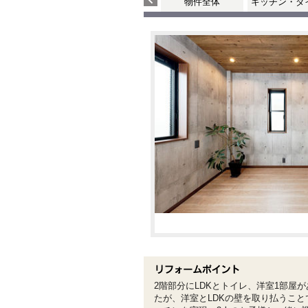
物件全体
キッチン・ダ
2階部分にLDKとトイレ、洋室1部屋
たが、洋室とLDKの壁を取り払うこ