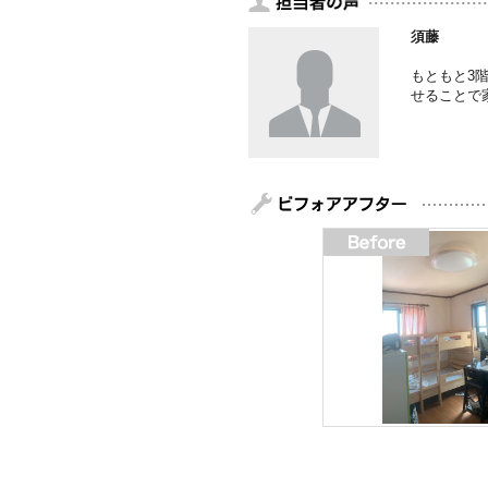
須藤
もともと3
せることで