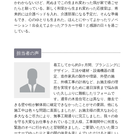
かわからないけど、死ぬまでこの生まれ変わった我が家で過ごせ
たらと願っている。新しく和室から生まれ変わった応接室は、将
来的には介護ベッドを入れ、介護部屋になる予定だ。そんな準備
もでき、心のゆとりも生まれた。ほんとにやってよかったリノベ
ーション！出会えてよかったアラカーサ様！と感謝の日々を過ご
している。
担当者の声
着工してから約3ヶ月間、プランニングに
デザイン、工法や建材・設備機器の選
定、造作家具の製作や増築、外壁の施
工、外構工事の計画など、お施主様の理
想を実現するために連日深夜まで悩み抜
いた久しぶりに難航したリフォームで
す。通常の木造住宅とは異なり、撤去で
きる壁や柱が解体前に確定できなかったことがその要因。他にも
施工中は色々な問題に直面しましたが、お施主様の寛大なお心と
多大なるご尽力により、無事工期通りに完工しました。我々の命
を守る大変なお仕事をされているご主人様。工事期間中に何度も
緊急のオペに行かれたと翌朝聞きました。ご要望いただいた畳コ
ーナーでゆったりと束の間の休息を楽しんでいただけると嬉しい