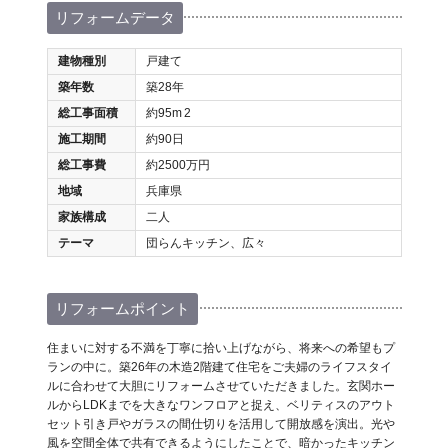
リフォームデータ
建物種別
戸建て
築年数
築28年
総工事面積
約95m
2
施工期間
約90日
総工事費
約2500万円
地域
兵庫県
家族構成
二人
テーマ
団らんキッチン、広々
リフォームポイント
住まいに対する不満を丁寧に拾い上げながら、将来への希望もプ
ランの中に。築26年の木造2階建て住宅をご夫婦のライフスタイ
ルに合わせて大胆にリフォームさせていただきました。玄関ホー
ルからLDKまでを大きなワンフロアと捉え、ベリティスのアウト
セット引き戸やガラスの間仕切りを活用して開放感を演出。光や
風を空間全体で共有できるようにしたことで、暗かったキッチン