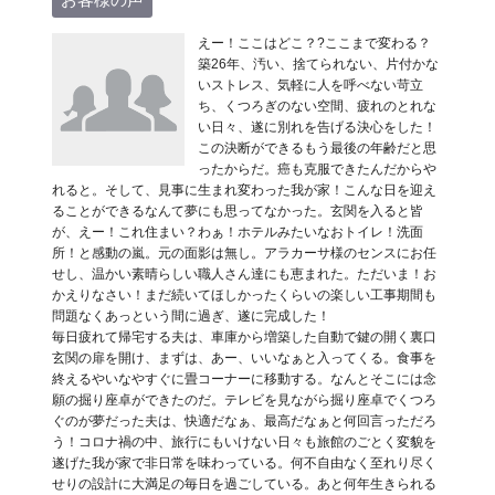
えー！ここはどこ？?ここまで変わる？
築26年、汚い、捨てられない、片付かな
いストレス、気軽に人を呼べない苛立
ち、くつろぎのない空間、疲れのとれな
い日々、遂に別れを告げる決心をした！
この決断ができるもう最後の年齢だと思
ったからだ。癌も克服できたんだからや
れると。そして、見事に生まれ変わった我が家！こんな日を迎え
ることができるなんて夢にも思ってなかった。玄関を入ると皆
が、えー！これ住まい？わぁ！ホテルみたいなおトイレ！洗面
所！と感動の嵐。元の面影は無し。アラカーサ様のセンスにお任
せし、温かい素晴らしい職人さん達にも恵まれた。ただいま！お
かえりなさい！まだ続いてほしかったくらいの楽しい工事期間も
問題なくあっという間に過ぎ、遂に完成した！
毎日疲れて帰宅する夫は、車庫から増築した自動で鍵の開く裏口
玄関の扉を開け、まずは、あー、いいなぁと入ってくる。食事を
終えるやいなやすぐに畳コーナーに移動する。なんとそこには念
願の掘り座卓ができたのだ。テレビを見ながら掘り座卓でくつろ
ぐのが夢だった夫は、快適だなぁ、最高だなぁと何回言っただろ
う！コロナ禍の中、旅行にもいけない日々も旅館のごとく変貌を
遂げた我が家で非日常を味わっている。何不自由なく至れり尽く
せりの設計に大満足の毎日を過ごしている。あと何年生きられる