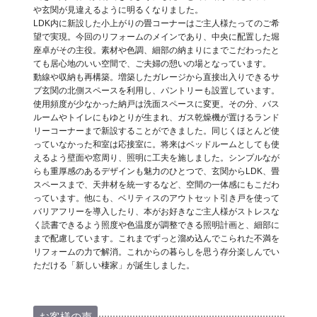
や玄関が見違えるように明るくなりました。
LDK内に新設した小上がりの畳コーナーはご主人様たってのご希
望で実現。今回のリフォームのメインであり、中央に配置した堀
座卓がその主役。素材や色調、細部の納まりにまでこだわったと
ても居心地のいい空間で、ご夫婦の憩いの場となっています。
動線や収納も再構築。増築したガレージから直接出入りできるサ
ブ玄関の北側スペースを利用し、パントリーも設置しています。
使用頻度が少なかった納戸は洗面スペースに変更。その分、バス
ルームやトイレにもゆとりが生まれ、ガス乾燥機が置けるランド
リーコーナーまで新設することができました。同じくほとんど使
っていなかった和室は応接室に。将来はベッドルームとしても使
えるよう壁面や窓周り、照明に工夫を施しました。シンプルなが
らも重厚感のあるデザインも魅力のひとつで、玄関からLDK、畳
スペースまで、天井材を統一するなど、空間の一体感にもこだわ
っています。他にも、ベリティスのアウトセット引き戸を使って
バリアフリーを導入したり、本がお好きなご主人様がストレスな
く読書できるよう照度や色温度が調整できる照明計画と、細部に
まで配慮しています。これまでずっと溜め込んでこられた不満を
リフォームの力で解消。これからの暮らしを思う存分楽しんでい
ただける「新しい棲家」が誕生しました。
お客様の声