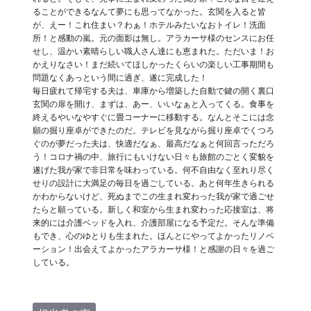
ることができるなんて夢にも思ってなかった。玄関を入ると皆
が、えー！これ住まい？わぁ！ホテルみたいなおトイレ！洗面
所！と感動の嵐。元の面影は無し。アラカーサ様のセンスにお任
せし、温かい素晴らしい職人さん達にも恵まれた。ただいま！お
かえりなさい！まだ続いてほしかったくらいの楽しい工事期間も
問題なくあっという間に過ぎ、遂に完成した！
毎日疲れて帰宅する夫は、車庫から増築した自動で鍵の開く裏口
玄関の扉を開け、まずは、あー、いいなぁと入ってくる。食事を
終えるやいなやすぐに畳コーナーに移動する。なんとそこには念
願の掘り座卓ができたのだ。テレビを見ながら掘り座卓でくつろ
ぐのが夢だった夫は、快適だなぁ、最高だなぁと何回言っただろ
う！コロナ禍の中、旅行にもいけない日々も旅館のごとく変貌を
遂げた我が家で非日常を味わっている。何不自由なく至れり尽く
せりの設計に大満足の毎日を過ごしている。あと何年生きられる
かわからないけど、死ぬまでこの生まれ変わった我が家で過ごせ
たらと願っている。新しく和室から生まれ変わった応接室は、将
来的には介護ベッドを入れ、介護部屋になる予定だ。そんな準備
もでき、心のゆとりも生まれた。ほんとにやってよかったリノベ
ーション！出会えてよかったアラカーサ様！と感謝の日々を過ご
している。