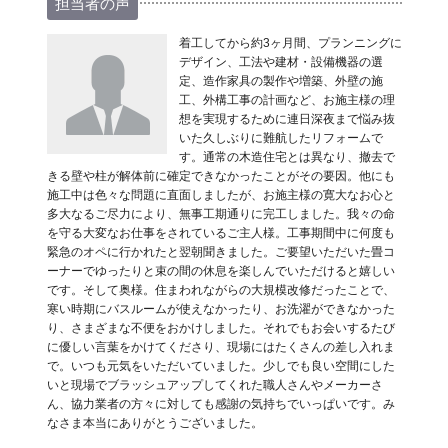
担当者の声
着工してから約3ヶ月間、プランニングに
デザイン、工法や建材・設備機器の選
定、造作家具の製作や増築、外壁の施
工、外構工事の計画など、お施主様の理
想を実現するために連日深夜まで悩み抜
いた久しぶりに難航したリフォームで
す。通常の木造住宅とは異なり、撤去で
きる壁や柱が解体前に確定できなかったことがその要因。他にも
施工中は色々な問題に直面しましたが、お施主様の寛大なお心と
多大なるご尽力により、無事工期通りに完工しました。我々の命
を守る大変なお仕事をされているご主人様。工事期間中に何度も
緊急のオペに行かれたと翌朝聞きました。ご要望いただいた畳コ
ーナーでゆったりと束の間の休息を楽しんでいただけると嬉しい
です。そして奥様。住まわれながらの大規模改修だったことで、
寒い時期にバスルームが使えなかったり、お洗濯ができなかった
り、さまざまな不便をおかけしました。それでもお会いするたび
に優しい言葉をかけてくださり、現場にはたくさんの差し入れま
で。いつも元気をいただいていました。少しでも良い空間にした
いと現場でブラッシュアップしてくれた職人さんやメーカーさ
ん、協力業者の方々に対しても感謝の気持ちでいっぱいです。み
なさま本当にありがとうございました。