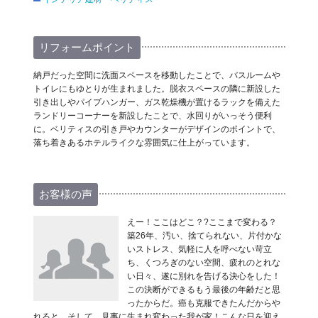
リフォームポイント
納戸だった空間に洗面スペースを移動したことで、バスルームや
トイレにもゆとりが生まれました。脱衣スペースの隣に新設した
引き出しやパイプハンガー、ガス乾燥機が置けるラックを備えた
ランドリーコーナーを新設したことで、水回りがいっそう便利
に。ベリティスの引き戸やカウンターがデザインのポイントで、
落ち着きあるホテルライクな雰囲気に仕上がっています。
お客様の声
えー！ここはどこ？?ここまで変わる？
築26年、汚い、捨てられない、片付かな
いストレス、気軽に人を呼べない苛立
ち、くつろぎのない空間、疲れのとれな
い日々、遂に別れを告げる決心をした！
この決断ができるもう最後の年齢だと思
ったからだ。癌も克服できたんだからや
れると。そして、見事に生まれ変わった我が家！こんな日を迎え