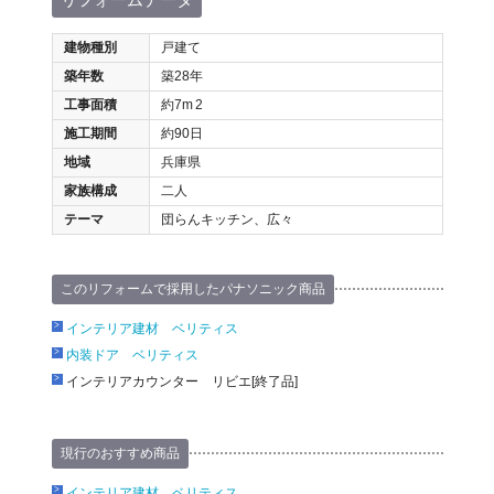
建物種別
戸建て
築年数
築28年
工事面積
約7m
2
施工期間
約90日
地域
兵庫県
家族構成
二人
テーマ
団らんキッチン、広々
このリフォームで採用したパナソニック商品
インテリア建材 ベリティス
内装ドア ベリティス
インテリアカウンター リビエ[終了品]
現行のおすすめ商品
インテリア建材 ベリティス