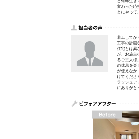
と何年生き
変わった応
とにやって
着工してか
工事の計画
住宅とは異
が、お施主
るご主人様
の休息を楽
が使えなか
けてくださ
ラッシュア
にありがと