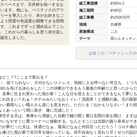
総工事面積
約95m
2
畳スペースまで、天井材を統一するな
ています。他にも、ベリティスのアウ
施工期間
約90日
フリーを導入したり、本がお好きなご
総工事費
約2500万円
るよう照度や色温度が調整できる照明
地域
兵庫県
ます。これまでずっと溜め込んでこら
家族構成
二人
消。これからの暮らしを思う存分楽し
が誕生しました。
テーマ
団らんキッチン
お近くの「パナソニックの
はどこ？?ここまで変わる？
汚い、捨てられない、片付かないストレス、気軽に人を呼べない苛立ち、くつ
別れを告げる決心をした！この決断ができるもう最後の年齢だと思ったから
、見事に生まれ変わった我が家！こんな日を迎えることができるなんて夢に
これ住まい？わぁ！ホテルみたいなおトイレ！洗面所！と感動の嵐。元の面
かい素晴らしい職人さん達にも恵まれた。ただいま！おかえりなさい！まだ
なくあっという間に過ぎ、遂に完成した！
帰宅する夫は、車庫から増築した自動で鍵の開く裏口玄関の扉を開け、まず
やいなやすぐに畳コーナーに移動する。なんとそこには念願の掘り座卓がで
のが夢だった夫は、快適だなぁ、最高だなぁと何回言っただろう！コロナ禍
を遂げた我が家で非日常を味わっている。何不自由なく至れり尽くせりの設