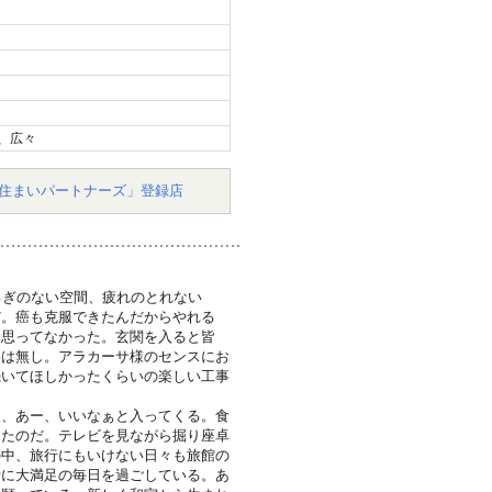
、広々
住まいパートナーズ」登録店
ろぎのない空間、疲れのとれない
だ。癌も克服できたんだからやれる
も思ってなかった。玄関を入ると皆
影は無し。アラカーサ様のセンスにお
続いてほしかったくらいの楽しい工事
は、あー、いいなぁと入ってくる。食
きたのだ。テレビを見ながら掘り座卓
の中、旅行にもいけない日々も旅館の
計に大満足の毎日を過ごしている。あ