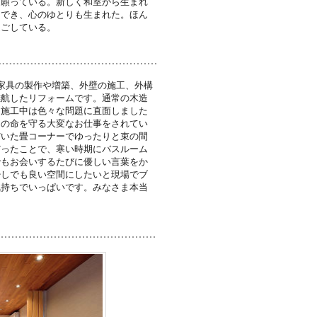
と願っている。新しく和室から生まれ
もでき、心のゆとりも生まれた。ほん
過ごしている。
家具の製作や増築、外壁の施工、外構
難航したリフォームです。通常の木造
も施工中は色々な問題に直面しました
々の命を守る大変なお仕事をされてい
だいた畳コーナーでゆったりと束の間
だったことで、寒い時期にバスルーム
でもお会いするたびに優しい言葉をか
少しでも良い空間にしたいと現場でブ
気持ちでいっぱいです。みなさま本当