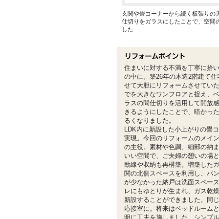
玄関や畳コーナーから続く板張りの
仕切りをガラスにしたことで、空間
した
住まいに対する不満を丁寧に拾
の中に。築26年の木造2階建て
せて大胆にリフォームさせていた
でを大きなワンフロアと捉え、
ラスの間仕切りを活用して開放
きるようにしたことで、暗かっ
るくなりました。
LDK内に新設した小上がりの畳
実現。今回のリフォームのメイ
の主役。素材や色調、細部の納
いい空間で、ご夫婦の憩いの場
動線や収納も再構築。増築した
関の北側スペースを利用し、パ
が少なかった納戸は洗面スペー
レにもゆとりが生まれ、ガス乾
新設することができました。同
応接室に。将来はベッドルーム
明に工夫を施しました。シンプ