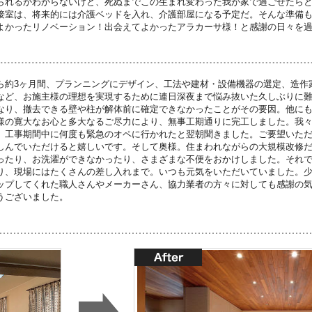
られるかわからないけど、死ぬまでこの生まれ変わった我が家で過ごせたら
接室は、将来的には介護ベッドを入れ、介護部屋になる予定だ。そんな準備
よかったリノベーション！出会えてよかったアラカーサ様！と感謝の日々を
ら約3ヶ月間、プランニングにデザイン、工法や建材・設備機器の選定、造作
など、お施主様の理想を実現するために連日深夜まで悩み抜いた久しぶりに
なり、撤去できる壁や柱が解体前に確定できなかったことがその要因。他に
様の寛大なお心と多大なるご尽力により、無事工期通りに完工しました。我
。工事期間中に何度も緊急のオペに行かれたと翌朝聞きました。ご要望いた
しんでいただけると嬉しいです。そして奥様。住まわれながらの大規模改修
ったり、お洗濯ができなかったり、さまざまな不便をおかけしました。それ
り、現場にはたくさんの差し入れまで。いつも元気をいただいていました。
ップしてくれた職人さんやメーカーさん、協力業者の方々に対しても感謝の
うございました。