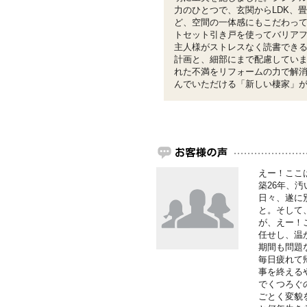
力のひとつで、玄関からLDK、
ど、空間の一体感にもこだわっ
トセット引き戸を使ってバリア
主人様がストレスなく読書でき
計画と、細部にまで配慮してい
れた不満をリフォームの力で解
んでいただける「新しい棲家」
えー！ここ
築26年、
日々、遂に
と。そして
が、えー！
任せし、温
期間も問題
毎日疲れて
事を終える
でくつろぐ
ごとく変貌