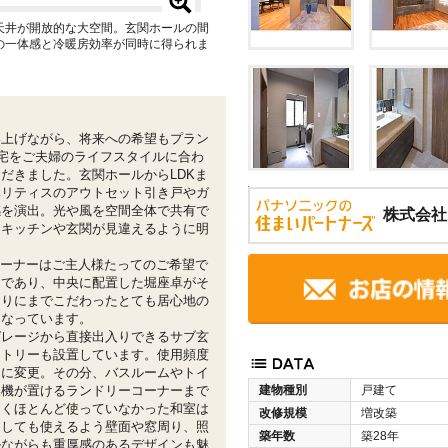
天井が開放的な大空間。玄関ホールの間
の一体感と冷暖房効率が同時に得られま
い上げながら、将来への希望もプラン
住宅をご夫婦のライフスタイルに合わ
だきました。玄関ホールからLDKま
ベリティスのアウトセット引き戸やガ
感を演出。光や風を空間全体で共有で
株式会社
たキッチンや玄関が見違えるように明
コーナーはご主人様たってのご希望で
ンであり、中央に配置した堀座卓がそ
まりにまでこだわったとても居心地の
となっています。
ガレージから直接出入りできるサブ玄
ントリーも設置しています。使用頻度
スに変更。その分、バスルームやトイ
燥機が置けるランドリーコーナーまで
建物種別
戸建て
じくほとんど使っていなかった和室は
改修規模
増改築
としても使えるよう壁面や窓周り、照
築年数
築28年
ルながらも重厚感のあるデザインも魅