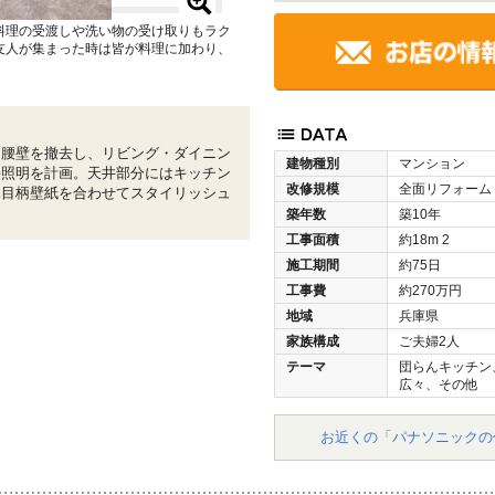
料理の受渡しや洗い物の受け取りもラク
友人が集まった時は皆が料理に加わり、
・腰壁を撤去し、リビング・ダイニン
建物種別
マンション
接照明を計画。天井部分にはキッチン
改修規模
全面リフォーム
木目柄壁紙を合わせてスタイリッシュ
築年数
築10年
工事面積
約18m
2
施工期間
約75日
工事費
約270万円
地域
兵庫県
家族構成
ご夫婦2人
テーマ
団らんキッチン
広々、その他
お近くの「パナソニックの