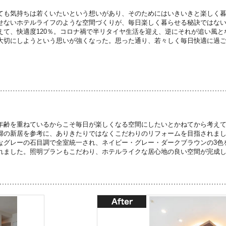
ても気持ちは若くいたいという想いがあり、そのためにはいきいきと楽しく
せないホテルライフのような空間づくりが、毎日楽しく暮らせる秘訣ではな
えて、快適度120％。コロナ禍で半リタイヤ生活を迎え、逆にそれが追い風
大切にしようという思いが強くなった。思った通り、若々しく毎日快適に過
年齢を重ねているからこそ毎日が楽しくなる空間にしたいとかねてから考え
婦の新居を参考に、ありきたりではなくこだわりのリフォームを目指されま
なグレーの石目調で全室統一され、ネイビー・グレー・ダークブラウンの3色
れました。照明プランもこだわり、ホテルライクな居心地の良い空間が完成