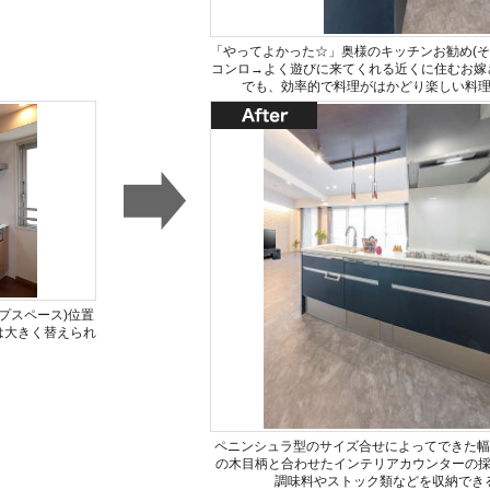
「やってよかった☆」奥様のキッチンお勧め(その
コンロ→よく遊びに来てくれる近くに住むお嫁
でも、効率的で料理がはかどり楽しい料
プスペース)位置
は大きく替えられ
ペニンシュラ型のサイズ合せによってできた幅
の木目柄と合わせたインテリアカウンターの
調味料やストック類などを収納でき