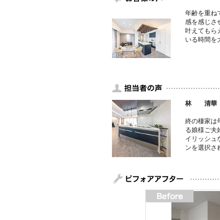
年齢を重ね
感を感じさ
叶えてもら
いる時間を
林 清華
終の棲家は
る娘様ご夫
イリッシュ
ンを選択さ