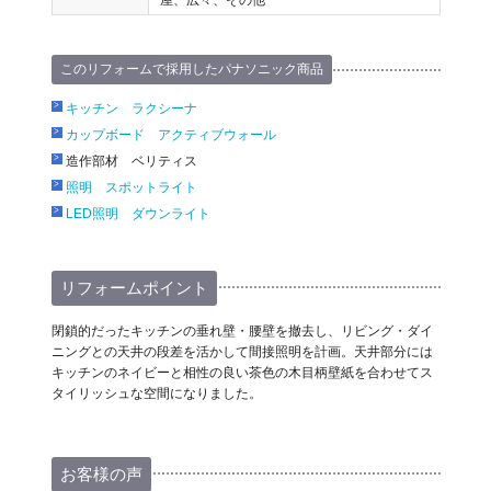
屋、広々、その他
このリフォームで採用したパナソニック商品
キッチン ラクシーナ
カップボード アクティブウォール
造作部材 ベリティス
照明 スポットライト
LED照明 ダウンライト
リフォームポイント
閉鎖的だったキッチンの垂れ壁・腰壁を撤去し、リビング・ダイ
ニングとの天井の段差を活かして間接照明を計画。天井部分には
キッチンのネイビーと相性の良い茶色の木目柄壁紙を合わせてス
タイリッシュな空間になりました。
お客様の声