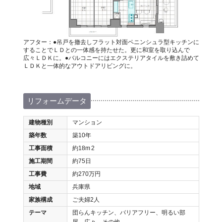
アフター：●吊戸を撤去しフラット対面ペニンシュラ型キッチンに
することでＬＤとの一体感を持たせた。更に和室を取り込んで
広々ＬＤＫに。●バルコニーにはエクステリアタイルを敷き詰めて
ＬＤＫと一体的なアウトドアリビングに。
リフォームデータ
建物種別
マンション
築年数
築10年
工事面積
約18m
2
施工期間
約75日
工事費
約270万円
地域
兵庫県
家族構成
ご夫婦2人
テーマ
団らんキッチン、バリアフリー、明るい部