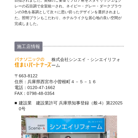
目指されました。奥様のご要望でフロア材をスタイリッシュなグ
レーの石目調で全室統一され、ネイビー・グレー・ダークブラウ
ンの3色を基調として次々に思い切ったデザインを選択されまし
た。照明プランもこだわり、ホテルライクな居心地の良い空間が
完成しました。
施工店情報
株式会社シンエイ・シンエイリフォ
ーム
〒663-8122
住所：兵庫県西宮市小曽根町４－５－１６
電話：0120-47-1662
FAX：0798-48-0354
建設業 建設業許可 兵庫県知事登録（般-4）第22025
0号