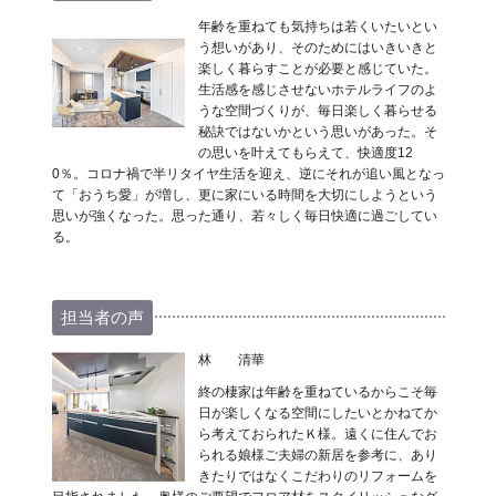
年齢を重ねても気持ちは若くいたいとい
う想いがあり、そのためにはいきいきと
楽しく暮らすことが必要と感じていた。
生活感を感じさせないホテルライフのよ
うな空間づくりが、毎日楽しく暮らせる
秘訣ではないかという思いがあった。そ
の思いを叶えてもらえて、快適度12
0％。コロナ禍で半リタイヤ生活を迎え、逆にそれが追い風となっ
て「おうち愛」が増し、更に家にいる時間を大切にしようという
思いが強くなった。思った通り、若々しく毎日快適に過ごしてい
る。
担当者の声
林 清華
終の棲家は年齢を重ねているからこそ毎
日が楽しくなる空間にしたいとかねてか
ら考えておられたＫ様。遠くに住んでお
られる娘様ご夫婦の新居を参考に、あり
きたりではなくこだわりのリフォームを