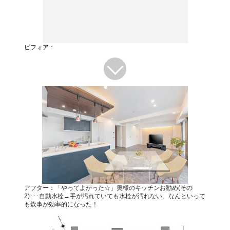
ビフォア：
アフター：「やってよかった☆」奥様のキッチンお勧め(その
2)･･･自動水栓→手が汚れていても水栓が汚れない。なんといって
も炊事が効率的になった！