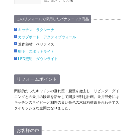
屋、広々、その他
このリフォームで採用したパナソニック商品
キッチン ラクシーナ
カップボード アクティブウォール
造作部材 ベリティス
照明 スポットライト
LED照明 ダウンライト
リフォームポイント
閉鎖的だったキッチンの垂れ壁・腰壁を撤去し、リビング・ダイ
ニングとの天井の段差を活かして間接照明を計画。天井部分には
キッチンのネイビーと相性の良い茶色の木目柄壁紙を合わせてス
タイリッシュな空間になりました。
お客様の声