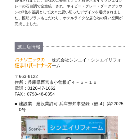
目指されました。奥様のご要望でフロア材をスタイリッシュなグ
レーの石目調で全室統一され、ネイビー・グレー・ダークブラウ
ンの3色を基調として次々に思い切ったデザインを選択されまし
た。照明プランもこだわり、ホテルライクな居心地の良い空間が
完成しました。
施工店情報
株式会社シンエイ・シンエイリフォ
ーム
〒663-8122
住所：兵庫県西宮市小曽根町４－５－１６
電話：0120-47-1662
FAX：0798-48-0354
建設業 建設業許可 兵庫県知事登録（般-4）第22025
0号