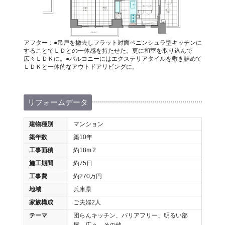
アフター：●吊戸を撤去しフラット対面ペニンシュラ型キッチンに
することでＬＤとの一体感を持たせた。更に和室を取り込んで
広々ＬＤＫに。●バルコニーにはエクステリアタイルを敷き詰めて
ＬＤＫと一体的なアウトドアリビングに。
リフォームデータ
建物種別
マンション
築年数
築10年
工事面積
約18m
2
施工期間
約75日
工事費
約270万円
地域
兵庫県
家族構成
ご夫婦2人
テーマ
団らんキッチン、バリアフリー、明るい部