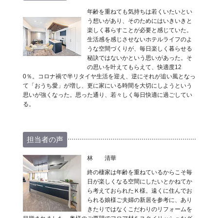
年齢を重ねても気持ちは若くいたいとい
う想いがあり、そのためにはいきいきと
楽しく暮らすことが必要と感じていた。
生活感を感じさせないホテルライフのよ
うな空間づくりが、毎日楽しく暮らせる
秘訣ではないかという思いがあった。そ
の思いを叶えてもらえて、快適度12
0％。コロナ禍で半リタイヤ生活を迎え、逆にそれが追い風となっ
て「おうち愛」が増し、更に家にいる時間を大切にしようという
思いが強くなった。思った通り、若々しく毎日快適に過ごしてい
る。
担当者の声
林 清華
終の棲家は年齢を重ねているからこそ毎
日が楽しくなる空間にしたいとかねてか
ら考えておられたＫ様。遠くに住んでお
られる娘様ご夫婦の新居を参考に、あり
きたりではなくこだわりのリフォームを