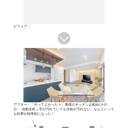
ビフォア：
アフター：「やってよかった☆」奥様のキッチンお勧め(その
2)･･･自動水栓→手が汚れていても水栓が汚れない。なんといって
も炊事が効率的になった！