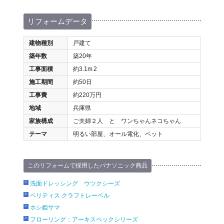
リフォームデータ
建物種別
戸建て
築年数
築20年
工事面積
約3.1m
2
施工期間
約50日
工事費
約220万円
地域
兵庫県
家族構成
ご夫婦２人 と ワンちゃんネコちゃん
テーマ
明るい部屋、オール電化、ペット
このリフォームで採用したパナソニック商品
洗面ドレッシング ウツクシーズ
ベリティス クラフトレーベル
ホシ姫サマ
フローリング：アーキスペックシリーズ