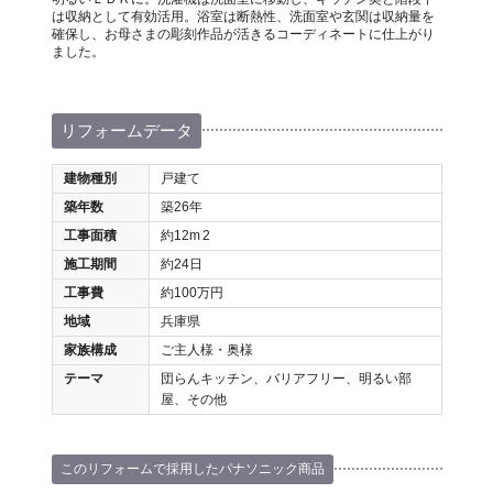
は収納として有効活用。浴室は断熱性、洗面室や玄関は収納量を
確保し、お母さまの彫刻作品が活きるコーディネートに仕上がり
ました。
リフォームデータ
建物種別
戸建て
築年数
築26年
工事面積
約12m
2
施工期間
約24日
工事費
約100万円
地域
兵庫県
家族構成
ご主人様・奥様
テーマ
団らんキッチン、バリアフリー、明るい部
屋、その他
このリフォームで採用したパナソニック商品