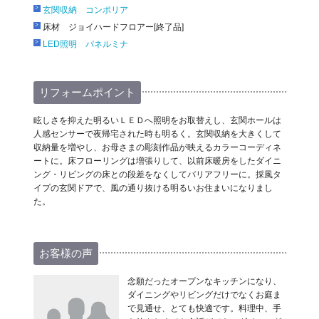
玄関収納 コンポリア
床材 ジョイハードフロアー[終了品]
LED照明 パネルミナ
リフォームポイント
眩しさを抑えた明るいＬＥＤへ照明をお取替えし、玄関ホールは
人感センサーで夜帰宅された時も明るく。玄関収納を大きくして
収納量を増やし、お母さまの彫刻作品が映えるカラーコーディネ
ートに。床フローリングは増張りして、以前床暖房をしたダイニ
ング・リビングの床との段差をなくしてバリアフリーに。採風タ
イプの玄関ドアで、風の通り抜ける明るいお住まいになりまし
た。
お客様の声
念願だったオープンなキッチンになり、
ダイニングやリビングだけでなくお庭ま
で見通せ、とても快適です。料理中、手