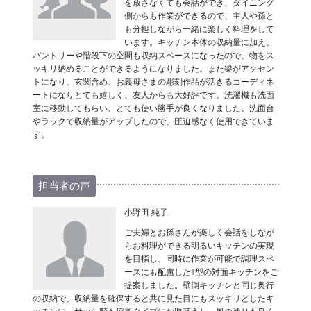
を放さなくても会話ができ、ダイニング
側からも作業ができるので、主人や孫と
も分担しながら一緒に楽しく料理をして
います。キッチン本体の収納量に加え、
パントリーや階段下の空間も収納スペースになったので、物をス
ッキリ納めることができるようになりました。また梁がアクセン
トになり、玄関含め、お義母さまの彫刻作品が活きるコーディネ
ートになりとても嬉しく、友人からも大好評です。洗濯機も洗面
室に移動してもらい、とても使い勝手が良くなりました。洗面台
やラックで収納量がアップしたので、圧迫感なく使用できていま
す。
担当者の声
小野田 純子
ご夫婦とお孫さんが楽しく会話をしなが
らお料理ができる明るいキッチンの実現
を目指し、同時に作業が可能で調理スペ
ースにも配慮したⅡ型の対面キッチンをご
提案しました。壁側キッチンと同じ奥行
の収納で、収納量を確保すると共に見た目にもスッキリとしたキ