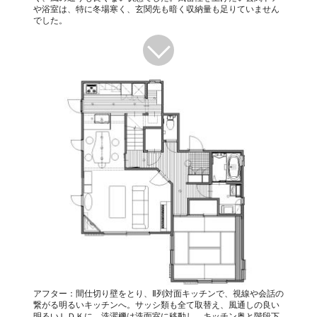
や浴室は、特に冬場寒く、玄関先も暗く収納量も足りていません
でした。
アフター：間仕切り壁をとり、Ⅱ列対面キッチンで、視線や会話の
繋がる明るいキッチンへ。サッシ類も全て取替え、風通しの良い
明るいＬＤＫに。洗濯機は洗面室に移動し、キッチン奥と階段下