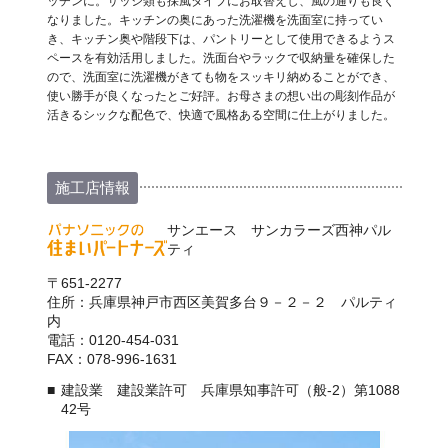
ッチンに。サッシ類も採風タイプにお取替えし、風の通りも良く
なりました。キッチンの奥にあった洗濯機を洗面室に持ってい
き、キッチン奥や階段下は、パントリーとして使用できるようス
ペースを有効活用しました。洗面台やラックで収納量を確保した
ので、洗面室に洗濯機がきても物をスッキリ納めることができ、
使い勝手が良くなったとご好評。お母さまの想い出の彫刻作品が
活きるシックな配色で、快適で風格ある空間に仕上がりました。
施工店情報
サンエース サンカラーズ西神パル
ティ
〒651-2277
住所：兵庫県神戸市西区美賀多台９－２－２ パルティ
内
電話：0120-454-031
FAX：078-996-1631
建設業 建設業許可 兵庫県知事許可（般-2）第1088
42号