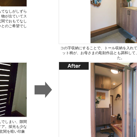
もてなしがしずら
、物が出ていてス
玄関でおもてなし
いとのご希望でし
コの字収納にすることで、トール収納を入れ
ット柄が、お母さまの彫刻作品とも調和して
た。
んでしまい、隙間
ドア。採光も少な
玄関を暗い印象