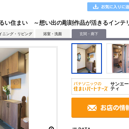
るい住まい ～想い出の彫刻作品が活きるインテ
イニング・リビング
浴室・洗面
玄関・廊下
サンエー
ティ