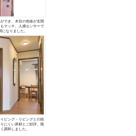
しができ、木目の色味が玄関
ともマッチ。人感センサーで
間になりました。
ダイビング・リビングとの段
滑りにくい床材とご好評。既
なく調和しました。