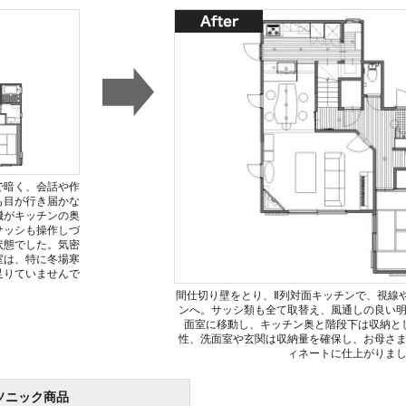
で暗く、会話や作
も目が行き届かな
機がキッチンの奥
サッシも操作しづ
状態でした。気密
室は、特に冬場寒
足りていませんで
間仕切り壁をとり、Ⅱ列対面キッチンで、視線
ンへ。サッシ類も全て取替え、風通しの良い
面室に移動し、キッチン奥と階段下は収納と
性、洗面室や玄関は収納量を確保し、お母さ
ィネートに仕上がりま
ソニック商品