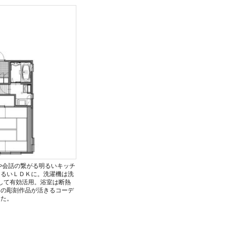
や会話の繋がる明るいキッチ
明るいＬＤＫに。洗濯機は洗
して有効活用。浴室は断熱
まの彫刻作品が活きるコーデ
した。