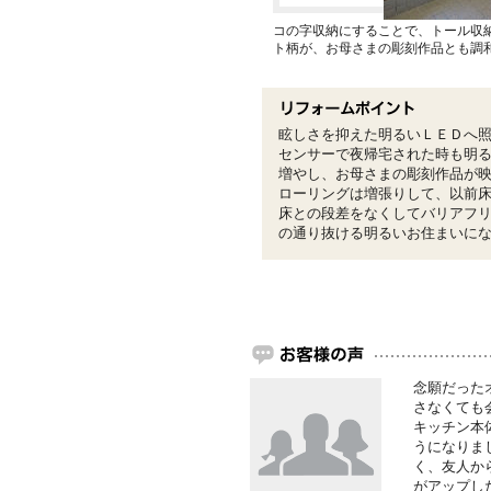
コの字収納にすることで、トール収
ト柄が、お母さまの彫刻作品とも調
眩しさを抑えた明るいＬＥＤへ
センサーで夜帰宅された時も明
増やし、お母さまの彫刻作品が
ローリングは増張りして、以前
床との段差をなくしてバリアフ
の通り抜ける明るいお住まいに
念願だった
さなくても
キッチン本
うになりま
く、友人か
がアップし