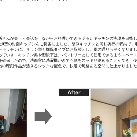
孫さんが楽しく会話をしながらお料理ができる明るいキッチンの実現を目指
たⅡ型の対面キッチンをご提案しました。壁側キッチンと同じ奥行の収納で、
たキッチンに。サッシ類も採風タイプにお取替えし、風の通りも良くなりま
っていき、キッチン奥や階段下は、パントリーとして使用できるようスペー
を確保したので、洗面室に洗濯機がきても物をスッキリ納めることができ、
出の彫刻作品が活きるシックな配色で、快適で風格ある空間に仕上がりまし