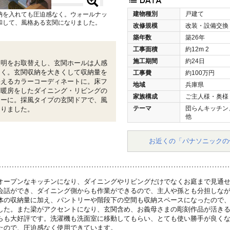
建物種別
戸建て
納を入れても圧迫感なく。ウォールナッ
和して、風格ある玄関になりました。
改修規模
改装・設備交換
築年数
築26年
工事面積
約12m
2
施工期間
約24日
照明をお取替えし、玄関ホールは人感
るく。玄関収納を大きくして収納量を
工事費
約100万円
映えるカラーコーディネートに。床フ
地域
兵庫県
床暖房をしたダイニング・リビングの
家族構成
ご主人様・奥様
リーに。採風タイプの玄関ドアで、風
テーマ
団らんキッチン
なりました。
他
お近くの「パナソニックの
オープンなキッチンになり、ダイニングやリビングだけでなくお庭まで見通
会話ができ、ダイニング側からも作業ができるので、主人や孫とも分担しな
体の収納量に加え、パントリーや階段下の空間も収納スペースになったので
した。また梁がアクセントになり、玄関含め、お義母さまの彫刻作品が活き
らも大好評です。洗濯機も洗面室に移動してもらい、とても使い勝手が良く
たので、圧迫感なく使用できています。