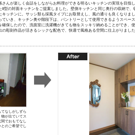
孫さんが楽しく会話をしながらお料理ができる明るいキッチンの実現を目指
たⅡ型の対面キッチンをご提案しました。壁側キッチンと同じ奥行の収納で、
たキッチンに。サッシ類も採風タイプにお取替えし、風の通りも良くなりま
っていき、キッチン奥や階段下は、パントリーとして使用できるようスペー
を確保したので、洗面室に洗濯機がきても物をスッキリ納めることができ、
出の彫刻作品が活きるシックな配色で、快適で風格ある空間に仕上がりまし
もてなしがしずら
、物が出ていてス
玄関でおもてなし
いとのご希望でし