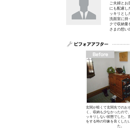
ご夫婦とお
にも配慮し
ッキリとし
洗面室に持
クで収納量
さまの想い
玄関が暗くて玄関先でのお
く、収納も少なかったので
ッキリしない状態でした。
をする時の印象を良くした
た。