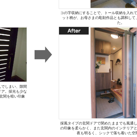
コの字収納にすることで、トール収納を入れ
ット柄が、お母さまの彫刻作品とも調和して
た。
んでしまい、隙間
ドア。採光も少な
玄関を暗い印象
採風タイプの玄関ドアで閉めたままでも風通
の印象を柔らかく、また玄関内のインテリア
夜も明るく、シックで落ち着いた空