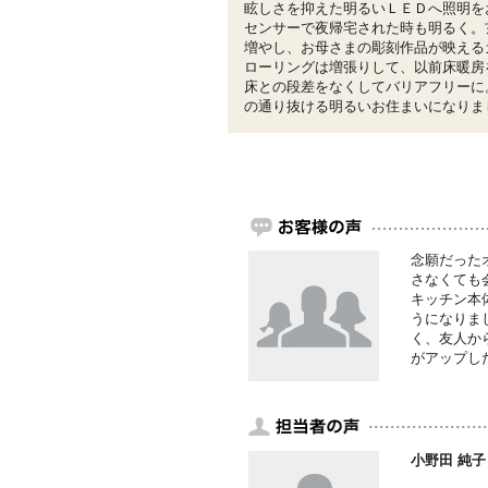
眩しさを抑えた明るいＬＥＤへ照明を
センサーで夜帰宅された時も明るく。
増やし、お母さまの彫刻作品が映える
ローリングは増張りして、以前床暖房
床との段差をなくしてバリアフリーに
の通り抜ける明るいお住まいになりま
念願だった
さなくても
キッチン本
うになりま
く、友人か
がアップし
小野田 純子