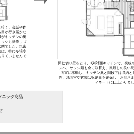
で暗く、会話や作
も目が行き届かな
機がキッチンの奥
サッシも操作しづ
状態でした。気密
室は、特に冬場寒
足りていませんで
間仕切り壁をとり、Ⅱ列対面キッチンで、視線
ンへ。サッシ類も全て取替え、風通しの良い
面室に移動し、キッチン奥と階段下は収納と
性、洗面室や玄関は収納量を確保し、お母さ
ィネートに仕上がりま
ソニック商品
]