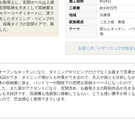
施工期間
約24日
お取替えし、玄関ホールは人感
玄関収納を大きくして収納量を
工事費
約100万円
カラーコーディネートに。床フ
地域
兵庫県
をしたダイニング・リビングの
家族構成
ご主人様・奥様
。採風タイプの玄関ドアで、風
テーマ
団らんキッチン、バ
した。
他
お近くの「パナソニックの住ま
オープンなキッチンになり、ダイニングやリビングだけでなくお庭まで見通
会話ができ、ダイニング側からも作業ができるので、主人や孫とも分担しな
体の収納量に加え、パントリーや階段下の空間も収納スペースになったので
した。また梁がアクセントになり、玄関含め、お義母さまの彫刻作品が活き
らも大好評です。洗濯機も洗面室に移動してもらい、とても使い勝手が良く
たので、圧迫感なく使用できています。