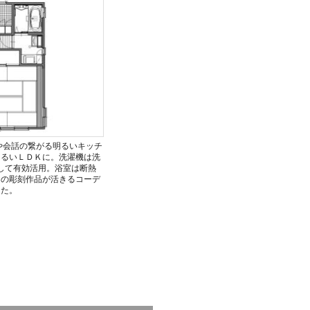
や会話の繋がる明るいキッチ
明るいＬＤＫに。洗濯機は洗
して有効活用。浴室は断熱
まの彫刻作品が活きるコーデ
した。