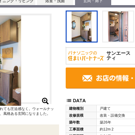
イニング・リビング
浴室・洗面
玄関・廊下
サンエース
ティ
建物種別
戸建て
れても圧迫感なく。ウォールナッ
、風格ある玄関になりました。
改修規模
改装・設備交換
築年数
築26年
工事面積
約12m
2