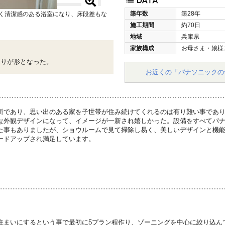
築年数
築28年
るく清潔感のある浴室になり、床段差もな
施工期間
約70日
地域
兵庫県
家族構成
お母さま・娘様
拘りが形となった。
お近くの「パナソニックの
所であり、思い出のある家を子世帯が住み続けてくれるのは有り難い事であ
な外観デザインになって、イメージが一新され嬉しかった。設備をすべてパ
た事もありましたが、ショウルームで見て掃除し易く、美しいデザインと機
ードアップされ満足しています。
住まいにするという事で最初に5プラン程作り、ゾーニングを中心に絞り込ん