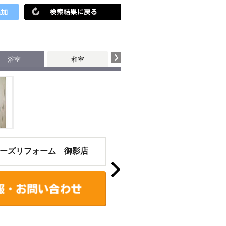
！
浴室
和室
個室
その他
ーズリフォーム 御影店