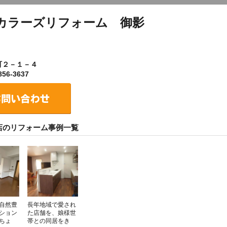
カラーズリフォーム 御影
町２－１－４
56-3637
店のリフォーム事例一覧
自然豊
長年地域で愛され
ション
た店舗を、娘様世
ちょ
帯との同居をき