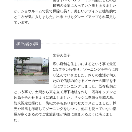
備をすべてパナソニック商品にしたのは
最初の提案に入っていた事もありました
が、ショウルームで見て掃除し易く、美しいデザインと機能的な
ところが気に入りました。出来上りもグレードアップされ満足し
ています。
担当者の声
米谷久美子
広い店舗を住まいにするという事で最初
に5プラン程作り、ゾーニングを中心に絞
り込んでいきました。拘りの生活が伺え
たので信頼の於けるメーカーの商品を中
心にプランニングしました。既存店舗だ
という事で、土間から束を立て床下地組を作り、既存キッチンと
床高を合わせるように施工しました。サッシは準防火地域の為、
防火認定仕様にし、防犯の事もあり合わせガラスとしました。採
光や通風を考慮してゾーニングをしつつ、他にも使っていない部
屋が多くあるのでご家族皆様が快適に住まえるように考えまし
た。