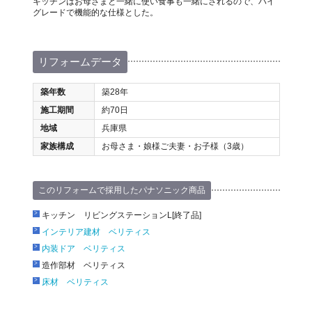
キッチンはお母さまと一緒に使い食事も一緒にされるので、ハイ
グレードで機能的な仕様とした。
リフォームデータ
築年数
築28年
施工期間
約70日
地域
兵庫県
家族構成
お母さま・娘様ご夫妻・お子様（3歳）
このリフォームで採用したパナソニック商品
キッチン リビングステーションL[終了品]
インテリア建材 ベリティス
内装ドア ベリティス
造作部材 ベリティス
床材 ベリティス