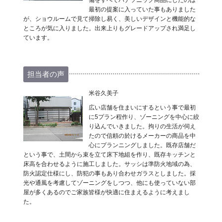
備をすべてパナソニック商品にしたのは
最初の提案に入っていた事もありました
が、ショウルームで見て掃除し易く、美しいデザインと機能的な
ところが気に入りました。出来上りもグレードアップされ満足し
ています。
担当者の声
米谷久美子
広い店舗を住まいにするという事で最初
に5プラン程作り、ゾーニングを中心に絞
り込んでいきました。拘りの生活が伺え
たので信頼の於けるメーカーの商品を中
心にプランニングしました。既存店舗だ
という事で、土間から束を立て床下地組を作り、既存キッチンと
床高を合わせるように施工しました。サッシは準防火地域の為、
防火認定仕様にし、防犯の事もあり合わせガラスとしました。採
光や通風を考慮してゾーニングをしつつ、他にも使っていない部
屋が多くあるのでご家族皆様が快適に住まえるように考えまし
た。