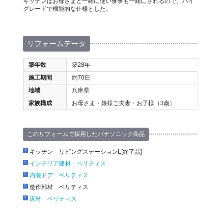
キッチンはお母さまと一緒に使い食事も一緒にされるので、ハイ
グレードで機能的な仕様とした。
リフォームデータ
築年数
築28年
施工期間
約70日
地域
兵庫県
家族構成
お母さま・娘様ご夫妻・お子様（3歳）
このリフォームで採用したパナソニック商品
キッチン リビングステーションL[終了品]
インテリア建材 ベリティス
内装ドア ベリティス
造作部材 ベリティス
床材 ベリティス