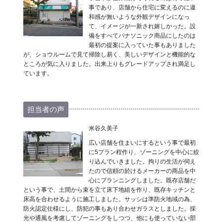
事であり、店舗から住宅に変えるのに違
和感が無いような外観デザインになっ
て、イメージが一新され嬉しかった。設
備をすべてパナソニック商品にしたのは
最初の提案に入っていた事もありました
が、ショウルームで見て掃除し易く、美しいデザインと機能的な
ところが気に入りました。出来上りもグレードアップされ満足し
ています。
担当者の声
米谷久美子
広い店舗を住まいにするという事で最初
に5プラン程作り、ゾーニングを中心に絞
り込んでいきました。拘りの生活が伺え
たので信頼の於けるメーカーの商品を中
心にプランニングしました。既存店舗だ
という事で、土間から束を立て床下地組を作り、既存キッチンと
床高を合わせるように施工しました。サッシは準防火地域の為、
防火認定仕様にし、防犯の事もあり合わせガラスとしました。採
光や通風を考慮してゾーニングをしつつ、他にも使っていない部