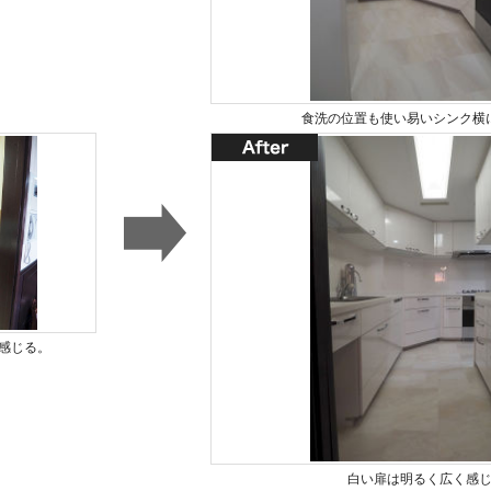
食洗の位置も使い易いシンク横
感じる。
白い扉は明るく広く感