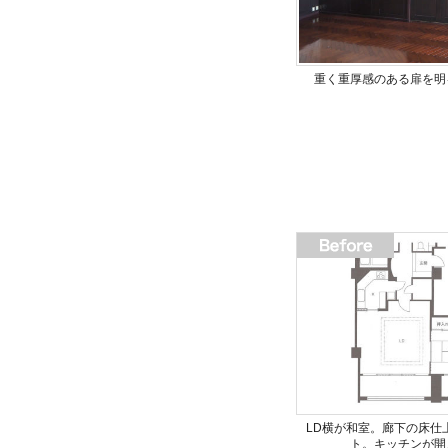
重く重厚感のある扉を明
LD横が和室。廊下の床仕
ト。キッチンが開