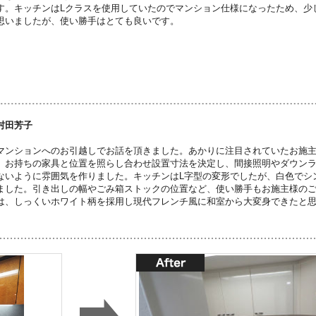
す。キッチンはLクラスを使用していたのでマンション仕様になったため、少
思いましたが、使い勝手はとても良いです。
村田芳子
マンションへのお引越しでお話を頂きました。あかりに注目されていたお施
、お持ちの家具と位置を照らし合わせ設置寸法を決定し、間接照明やダウン
ないように雰囲気を作りました。キッチンはL字型の変形でしたが、白色でシ
ました。引き出しの幅やごみ箱ストックの位置など、使い勝手もお施主様の
は、しっくいホワイト柄を採用し現代フレンチ風に和室から大変身できたと