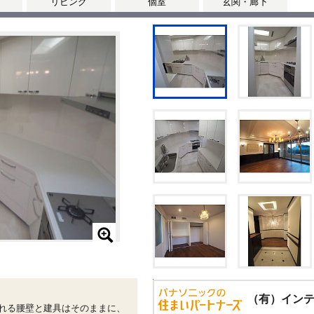
リビング
個室
玄関・廊下
（有）イン
れる腰壁と建具はそのままに、