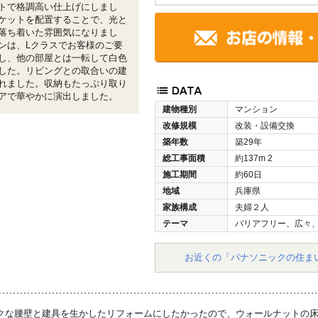
トで格調高い仕上げにしまし
ケットを配置することで、光と
落ち着いた雰囲気になりまし
ンは、Lクラスでお客様のご要
し、他の部屋とは一転して白色
した。リビングとの取合いの建
れました。収納もたっぷり取り
アで華やかに演出しました。
建物種別
マンション
改修規模
改装・設備交換
築年数
築29年
総工事面積
約137m
2
施工期間
約60日
地域
兵庫県
家族構成
夫婦２人
テーマ
バリアフリー、広々
お近くの「パナソニックの住ま
クな腰壁と建具を生かしたリフォームにしたかったので、ウォールナットの