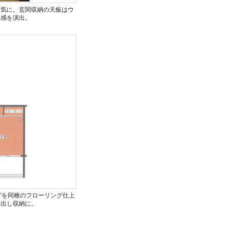
囲気に。玄関収納の天板はウ
一感を演出。
げを同種のフローリング仕上
き出し収納に。