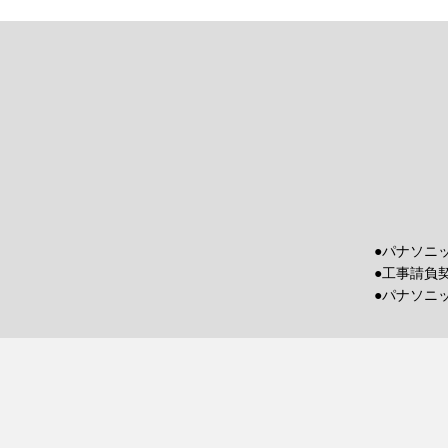
●パナソニ
●工事請負
●パナソニ