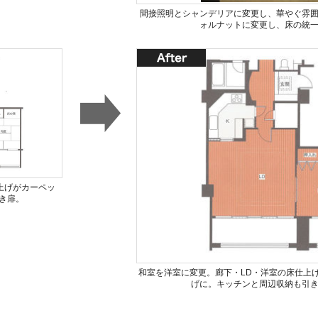
間接照明とシャンデリアに変更し、華やぐ雰
ォルナットに変更し、床の統
上げがカーペッ
き扉。
和室を洋室に変更。廊下・LD・洋室の床仕上
げに。キッチンと周辺収納も引