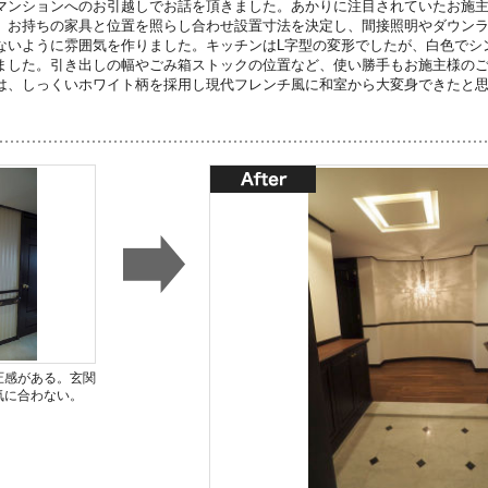
マンションへのお引越しでお話を頂きました。あかりに注目されていたお施
、お持ちの家具と位置を照らし合わせ設置寸法を決定し、間接照明やダウン
ないように雰囲気を作りました。キッチンはL字型の変形でしたが、白色でシ
ました。引き出しの幅やごみ箱ストックの位置など、使い勝手もお施主様の
は、しっくいホワイト柄を採用し現代フレンチ風に和室から大変身できたと
圧感がある。玄関
気に合わない。