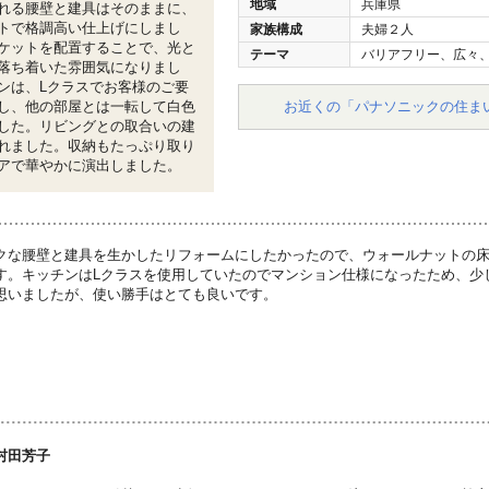
地域
兵庫県
れる腰壁と建具はそのままに、
トで格調高い仕上げにしまし
家族構成
夫婦２人
ケットを配置することで、光と
テーマ
バリアフリー、広々
落ち着いた雰囲気になりまし
ンは、Lクラスでお客様のご要
し、他の部屋とは一転して白色
お近くの「パナソニックの住ま
した。リビングとの取合いの建
れました。収納もたっぷり取り
アで華やかに演出しました。
クな腰壁と建具を生かしたリフォームにしたかったので、ウォールナットの
す。キッチンはLクラスを使用していたのでマンション仕様になったため、少
思いましたが、使い勝手はとても良いです。
村田芳子