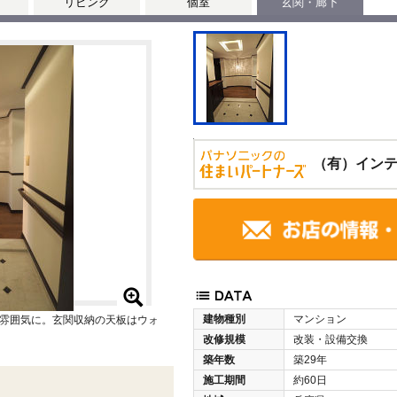
リビング
個室
玄関・廊下
（有）イン
建物種別
マンション
雰囲気に。玄関収納の天板はウォ
改修規模
改装・設備交換
築年数
築29年
施工期間
約60日