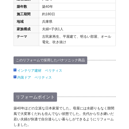
築年数
築40年
施工期間
約180日
地域
兵庫県
家族構成
夫婦+子供1人
テーマ
古民家再生、平屋建て、明るい部屋、オール
電化、吹き抜け
このリフォームで採用したパナソニック商品
インテリア建材 ベリティス
内装ドア ベリティス
リフォームポイント
築40年ほどの立派な日本家屋でした。母屋には水廻りもなく隙間
風で大変寒くだれも住んでない状態でした。先代から引き継いだ
若い夫婦が快適で自分達らしい暮らしができるようにリフォーム
しました。