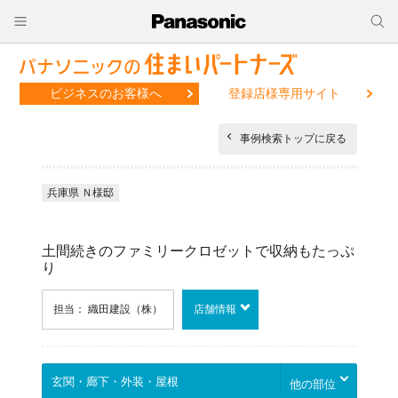
ビジネスのお客様へ
登録店様専用サイト
事例検索トップに戻る
兵庫県 Ｎ様邸
土間続きのファミリークロゼットで収納もたっぷ
り
担当： 織田建設（株）
店舗情報
他の部位