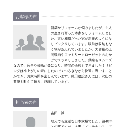
お客様の声
新築かリフォームか悩みましたが、主人
の生まれ育った本家をリフォームしまし
た。古い和風だった家が新築のようにな
りビックリしています。以前は収納もな
く物があふれていましたが、大容量の土
間収納やファミリークローゼットのおか
げでスッキリしました。動線もスムーズ
なので、家事や掃除が楽になり、時間の余裕もできました！リビ
ングは小上がりの畳にしたのでくつろぎながら快適に過ごすこと
ができ、お家時間を楽しんでいます。織田建設さんには、沢山の
要望を叶えて頂き、感謝しています。
担当者の声
吉田 誠
地元でも立派な日本家屋でした。築40年
との事ですが、大事にメンテナンスして