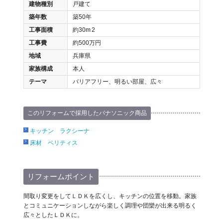
建物種別
戸建て
築年数
築50年
工事面積
約30m
2
工事費
約500万円
地域
兵庫県
家族構成
本人
テーマ
バリアフリー、明るい部屋、広々
このリフォームで採用したパナソニック商品
キッチン ラクシーナ
床材 ベリティス
リフォームポイント
間取り変更をしてＬＤＫを広くし、キッチンの位置を移動。家族
とコミュニケーションしながら楽しく調理や団欒が出来る明るく
広々としたＬＤＫに。