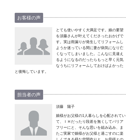
お客様の声
とても使いやすく大満足です。娘の要望
を須藤さんが叶えてくださったおかげで
す。実は雨漏りが発生してリフォームし
ようか迷っている間に妻が病気になり亡
くなってしまいました。こんなに見違え
るようになるのだったらもっと早く元気
なうちにリフォームしておけばよかった
と後悔しています。
担当者の声
須藤 陽子
娘様がお父様の1人暮らしを心配されてい
て、ＩＨだったり段差を無くしてバリア
フリーにと、そんな思いを組み込み、ま
たご実家で娘様がお父様と過ごすのに楽
しくできる様な空間作りと、お母様との