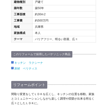
建物種別
戸建て
築年数
築50年
工事面積
約30m
2
工事費
約500万円
地域
兵庫県
家族構成
本人
テーマ
バリアフリー、明るい部屋、広々
このリフォームで採用したパナソニック商品
キッチン ラクシーナ
床材 ベリティス
リフォームポイント
間取り変更をしてＬＤＫを広くし、キッチンの位置を移動。家族
とコミュニケーションしながら楽しく調理や団欒が出来る明るく
広々としたＬＤＫに。