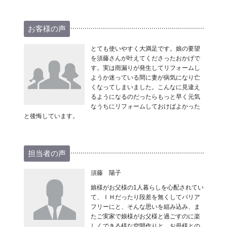
お客様の声
とても使いやすく大満足です。娘の要望
を須藤さんが叶えてくださったおかげで
す。実は雨漏りが発生してリフォームし
ようか迷っている間に妻が病気になり亡
くなってしまいました。こんなに見違え
るようになるのだったらもっと早く元気
なうちにリフォームしておけばよかった
と後悔しています。
担当者の声
須藤 陽子
娘様がお父様の1人暮らしを心配されてい
て、ＩＨだったり段差を無くしてバリア
フリーにと、そんな思いを組み込み、ま
たご実家で娘様がお父様と過ごすのに楽
しくできる様な空間作りと、お母様との