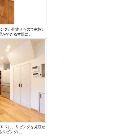
ビングが見渡せるので家族と
理ができる空間に。
ＬＤＫに。リビングを見渡せ
るリビングに。