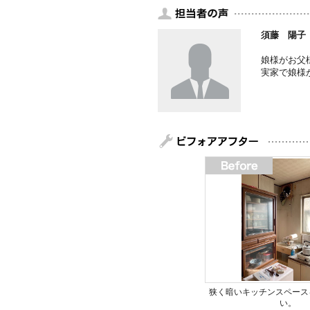
須藤 陽子
娘様がお父
実家で娘様
狭く暗いキッチンスペース
い。