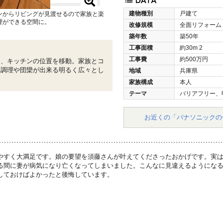
建物種別
戸建て
ンからリビングが見渡せるので家族と楽
理ができる空間に。
改修規模
全面リフォーム
築年数
築50年
工事面積
約30m
2
工事費
約500万円
し、キッチンの位置を移動。家族とコ
く調理や団欒が出来る明るく広々とし
地域
兵庫県
家族構成
本人
テーマ
バリアフリー、
お近くの「パナソニックの
やすく大満足です。娘の要望を須藤さんが叶えてくださったおかげです。実
る間に妻が病気になり亡くなってしまいました。こんなに見違えるようにな
しておけばよかったと後悔しています。