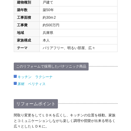
建物種別
戸建て
築年数
築50年
工事面積
約30m
2
工事費
約500万円
地域
兵庫県
家族構成
本人
テーマ
バリアフリー、明るい部屋、広々
このリフォームで採用したパナソニック商品
キッチン ラクシーナ
床材 ベリティス
リフォームポイント
間取り変更をしてＬＤＫを広くし、キッチンの位置を移動。家族
とコミュニケーションしながら楽しく調理や団欒が出来る明るく
広々としたＬＤＫに。