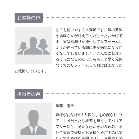
お客様の声
とても使いやすく大満足です。娘の要望
を須藤さんが叶えてくださったおかげで
す。実は雨漏りが発生してリフォームし
ようか迷っている間に妻が病気になり亡
くなってしまいました。こんなに見違え
るようになるのだったらもっと早く元気
なうちにリフォームしておけばよかった
と後悔しています。
担当者の声
須藤 陽子
娘様がお父様の1人暮らしを心配されてい
て、ＩＨだったり段差を無くしてバリア
フリーにと、そんな思いを組み込み、ま
たご実家で娘様がお父様と過ごすのに楽
しくできる様な空間作りと、お母様との