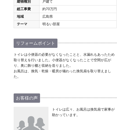
建物種別
戸建て
総工事費
約70万円
地域
広島県
テーマ
明るい部屋
リフォームポイント
トイレは小便器の必要がなくなったことと、水漏れもあったため
取り替えを行いました。小便器がなくなったことで空間が広が
り、奥に飾り棚と収納を造りました。
お風呂は、換気・乾燥・暖房が備わった換気扇を取り替えまし
た。
お客様の声
トイレは広々、お風呂は換気扇で家事が
助かっています。