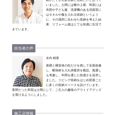
納がたくさんある家に住みたいと思って
いました。土間には靴や上着、和室には
布団や子ども服、洗濯機のある洗面室に
はタオルや服を入れる収納というよう
に、その場所に合わせた収納を考えた結
果、リフォーム後はとても快適に生活で
きています。
担当者の声
水内 精香
基礎と構造体の柱だけを残して全面改修
し、断熱材を入れ床暖房を敷設。風通し
も考慮し、年間を通じた快適さを追求し
ました。リビング収納をはじめ部屋ごと
に多くの収納スペースを設けています。
客間だった和室は土間にして、ご主人の趣味のアウトドアグッズ
を置けるようにしました。
施工店情報