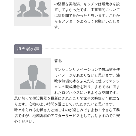
の浴槽を美泡湯、キッチンは還元水を設
置してよかったです。工事期間について
は短期間で良かったと思います。これか
らもアフターをよろしくお願いいたしま
す。
担当者の声
森北
マンションリノベーションで無垢材を使
うイメージがあまりないと思います。漆
喰や無垢の木をふんだんに使ってマンシ
ョンの既成概念を破り、まるで木に囲ま
れたログハウスにいるような空間です。
思い切って住設機器を最新にされたことで家事の時短が可能にな
ります。心地のよい時間を過ごしていただきたいと思います。
時々来られるお孫さんと過ごすのが楽しみですよね！小さな工務
店ですが、地域密着のアフターサービスをしておりますのでご安
心ください。