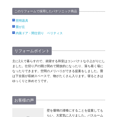
このリフォームで採用したパナソニック商品
照明器具
畳が丘
内装ドア・間仕切り ベリティス
リフォームポイント
主に2人で暮らすので、就寝する和室はコンパクトな小上がりにし
ました。仕切り戸の開け閉めで開放的になったり、落ち着く場に
なったりできます。空間のメリハリができる提案をしました。畳
は下全面が収納スペースで、物がたくさん入ります。寝るときは
ゆっくりと休めそうです。
お客様の声
壁を珊瑚の漆喰にすることを提案しても
らい、大変気に入りました。バスルーム