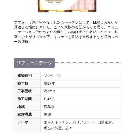
アフター：調理室をなくし対面キッチンにして、LDKはお互いが
見渡せる場にしました。これで家族の会話がもっと増え、コミュ
ニケーション取れやすい空間に。収納は廊下に収納スペース、和
室の小上がりの畳の下、キッチンも収納を重視するなど収納スペ
ース抜群。
リフォームデータ
建物種別
マンション
築年数
築27年
工事面積
約8m
2
施工期間
約45日
地域
広島県
家族構成
夫婦
テーマ
団らんキッチン、バリアフリー、自然素材、
明るい部屋、広々