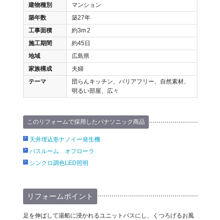
建物種別
マンション
築年数
築27年
工事面積
約3m
2
施工期間
約45日
地域
広島県
家族構成
夫婦
テーマ
団らんキッチン、バリアフリー、自然素材、
明るい部屋、広々
このリフォームで採用したパナソニック商品
天井埋込形ナノイー発生機
バスルーム オフローラ
シンクロ調色LED照明
リフォームポイント
足を伸ばして湯船に浸かれるユニットバスにし、くつろげるお風