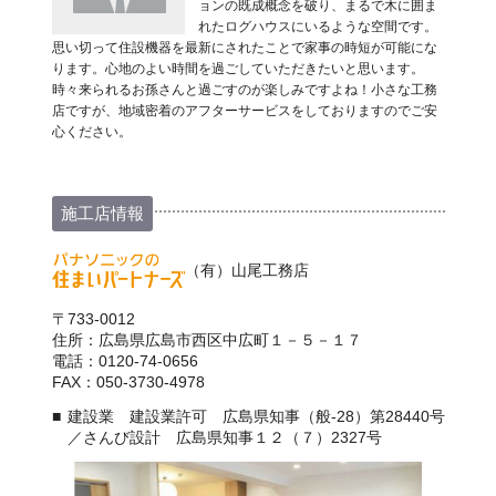
ョンの既成概念を破り、まるで木に囲ま
れたログハウスにいるような空間です。
思い切って住設機器を最新にされたことで家事の時短が可能にな
ります。心地のよい時間を過ごしていただきたいと思います。
時々来られるお孫さんと過ごすのが楽しみですよね！小さな工務
店ですが、地域密着のアフターサービスをしておりますのでご安
心ください。
施工店情報
（有）山尾工務店
〒733-0012
住所：広島県広島市西区中広町１－５－１７
電話：0120-74-0656
FAX：050-3730-4978
建設業 建設業許可 広島県知事（般-28）第28440号
／さんび設計 広島県知事１２（７）2327号