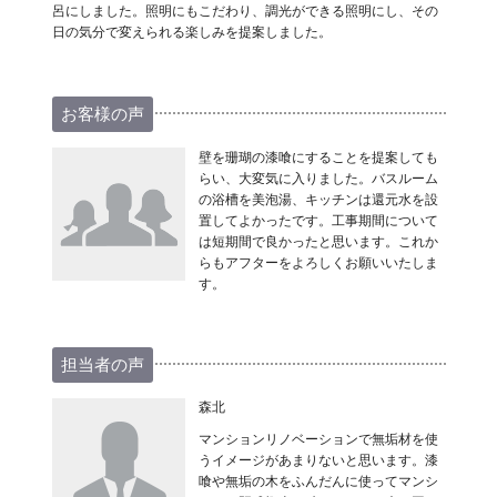
呂にしました。照明にもこだわり、調光ができる照明にし、その
日の気分で変えられる楽しみを提案しました。
お客様の声
壁を珊瑚の漆喰にすることを提案しても
らい、大変気に入りました。バスルーム
の浴槽を美泡湯、キッチンは還元水を設
置してよかったです。工事期間について
は短期間で良かったと思います。これか
らもアフターをよろしくお願いいたしま
す。
担当者の声
森北
マンションリノベーションで無垢材を使
うイメージがあまりないと思います。漆
喰や無垢の木をふんだんに使ってマンシ