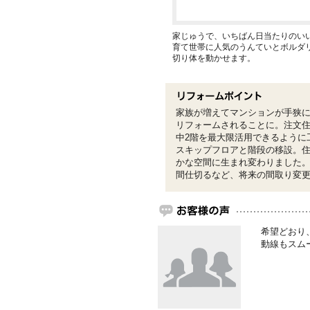
家じゅうで、いちばん日当たりのい
育て世帯に人気のうんていとボルダ
切り体を動かせます。
家族が増えてマンションが手狭
リフォームされることに。注文
中2階を最大限活用できるように
スキップフロアと階段の移設。
かな空間に生まれ変わりました
間仕切るなど、将来の間取り変
希望どおり
動線もスム