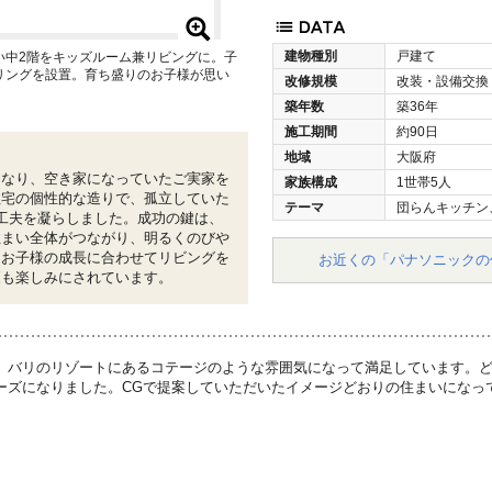
建物種別
戸建て
い中2階をキッズルーム兼リビングに。子
リングを設置。育ち盛りのお子様が思い
改修規模
改装・設備交換
築年数
築36年
施工期間
約90日
地域
大阪府
になり、空き家になっていたご実家を
家族構成
1世帯5人
住宅の個性的な造りで、孤立していた
テーマ
団らんキッチン
工夫を凝らしました。成功の鍵は、
住まい全体がつながり、明るくのびや
。お子様の成長に合わせてリビングを
お近くの「パナソニックの
更も楽しみにされています。
、バリのリゾートにあるコテージのような雰囲気になって満足しています。
ーズになりました。CGで提案していただいたイメージどおりの住まいになっ