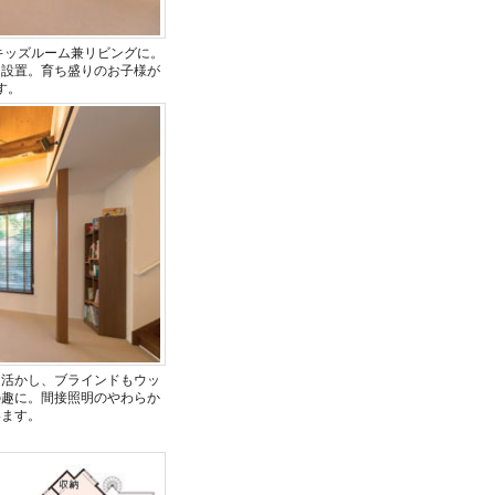
キッズルーム兼リビングに。
を設置。育ち盛りのお子様が
す。
を活かし、ブラインドもウッ
の趣に。間接照明のやわらか
います。