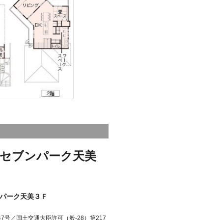
セブンパーク天美
パーク天美３Ｆ
7号／国土交通大臣許可（般-28）第217