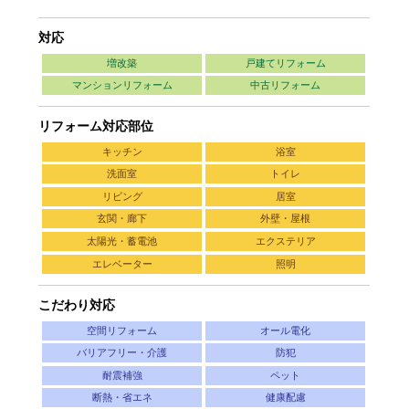
対応
増改築
戸建てリフォーム
マンションリフォーム
中古リフォーム
リフォーム対応部位
キッチン
浴室
洗面室
トイレ
リビング
居室
玄関・廊下
外壁・屋根
太陽光・蓄電池
エクステリア
エレベーター
照明
こだわり対応
空間リフォーム
オール電化
バリアフリー・介護
防犯
耐震補強
ペット
断熱・省エネ
健康配慮