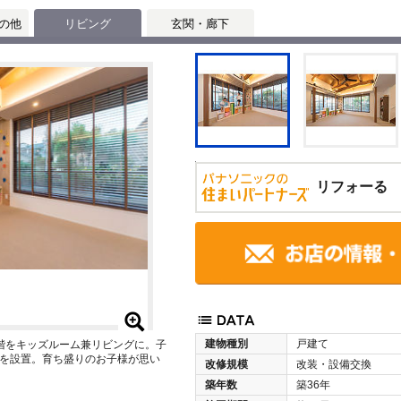
の他
リビング
玄関・廊下
リフォーる
建物種別
戸建て
階をキッズルーム兼リビングに。子
を設置。育ち盛りのお子様が思い
改修規模
改装・設備交換
築年数
築36年