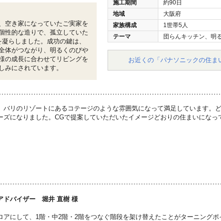
施工期間
約90日
地域
大阪府
、空き家になっていたご実家を
家族構成
1世帯5人
個性的な造りで、孤立していた
テーマ
団らんキッチン、明
を凝らしました。成功の鍵は、
全体がつながり、明るくのびや
様の成長に合わせてリビングを
お近くの「パナソニックの住ま
しみにされています。
、バリのリゾートにあるコテージのような雰囲気になって満足しています。
ーズになりました。CGで提案していただいたイメージどおりの住まいになっ
アドバイザー 堀井 直樹 様
ロアにして、1階・中2階・2階をつなぐ階段を架け替えたことがターニング