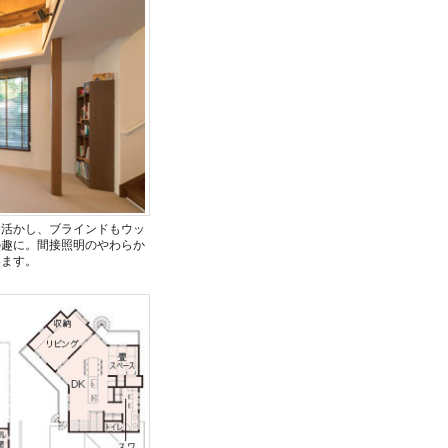
を活かし、ブラインドもウッ
の趣に。間接照明のやわらか
います。