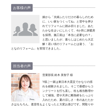
お客様の声
娘から「夫婦ふたりだけの暮らしのため
に、いい家をつくってね」と背中を押さ
れてリフォームに踏み切りました。あた
たかな住まいにしたくて、4か所に床暖房
を採用。施工前は「本当に必要なの？」
と思いましたが、暮らしはじめたら大正
解！若い頃のリフォームとは違う、「お
となのリフォーム」を実現できました。
担当者の声
営業部長 鈴木 美智子 様
Y様ご一家は東日本大震災でかなりの揺
れを経験されました。そこで基礎からコ
ンクリートを打ち直し、柱も相当数増や
して補強。壁や天井に断熱材をたっぷり
入れたため、夏の涼しさ・冬のあたたか
さはもちろん、遮音性もよくなったと大変お喜びです。間取りや