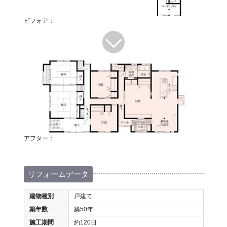
ビフォア：
アフター：
リフォームデータ
建物種別
戸建て
築年数
築50年
施工期間
約120日