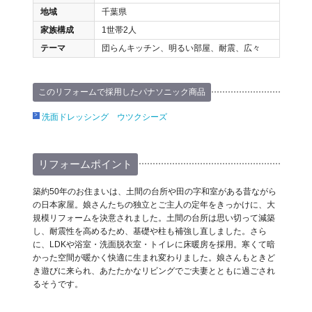
地域
千葉県
家族構成
1世帯2人
テーマ
団らんキッチン、明るい部屋、耐震、広々
このリフォームで採用したパナソニック商品
洗面ドレッシング ウツクシーズ
リフォームポイント
築約50年のお住まいは、土間の台所や田の字和室がある昔ながら
の日本家屋。娘さんたちの独立とご主人の定年をきっかけに、大
規模リフォームを決意されました。土間の台所は思い切って減築
し、耐震性を高めるため、基礎や柱も補強し直しました。さら
に、LDKや浴室・洗面脱衣室・トイレに床暖房を採用。寒くて暗
かった空間が暖かく快適に生まれ変わりました。娘さんもときど
き遊びに来られ、あたたかなリビングでご夫妻とともに過ごされ
るそうです。