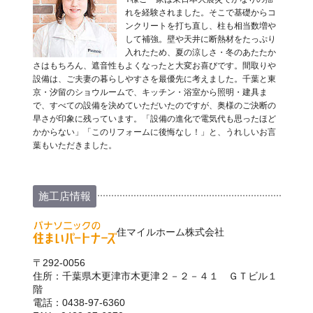
れを経験されました。そこで基礎からコ
ンクリートを打ち直し、柱も相当数増や
して補強。壁や天井に断熱材をたっぷり
入れたため、夏の涼しさ・冬のあたたか
さはもちろん、遮音性もよくなったと大変お喜びです。間取りや
設備は、ご夫妻の暮らしやすさを最優先に考えました。千葉と東
京・汐留のショウルームで、キッチン・浴室から照明・建具ま
で、すべての設備を決めていただいたのですが、奥様のご決断の
早さが印象に残っています。「設備の進化で電気代も思ったほど
かからない」「このリフォームに後悔なし！」と、うれしいお言
葉もいただきました。
施工店情報
住マイルホーム株式会社
〒292-0056
住所：千葉県木更津市木更津２－２－４１ ＧＴビル１
階
電話：0438-97-6360