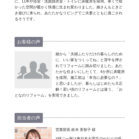
に、LDKや浴室・洗面脱衣室・トイレに床暖房を採用。寒くて暗
かった空間が暖かく快適に生まれ変わりました。娘さんもときど
き遊びに来られ、あたたかなリビングでご夫妻とともに過ごされ
るそうです。
お客様の声
娘から「夫婦ふたりだけの暮らしのため
に、いい家をつくってね」と背中を押さ
れてリフォームに踏み切りました。あた
たかな住まいにしたくて、4か所に床暖房
を採用。施工前は「本当に必要なの？」
と思いましたが、暮らしはじめたら大正
解！若い頃のリフォームとは違う、「お
となのリフォーム」を実現できました。
担当者の声
営業部長 鈴木 美智子 様
Y様ご一家は東日本大震災でかなりの揺