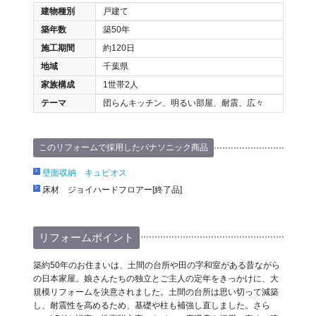
建物種別
戸建て
築年数
築50年
施工期間
約120日
地域
千葉県
家族構成
1世帯2人
テーマ
団らんキッチン、明るい部屋、耐震、広々
このリフォームで採用したパナソニック商品
壁面収納 キュビオス
床材 ジョイハードフロアー[終了品]
リフォームポイント
築約50年のお住まいは、土間の台所や田の字和室がある昔ながら
の日本家屋。娘さんたちの独立とご主人の定年をきっかけに、大
規模リフォームを決意されました。土間の台所は思い切って減築
し、耐震性を高めるため、基礎や柱も補強し直しました。さら