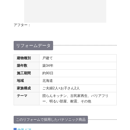
アフター：
リフォームデータ
建物種別
戸建て
築年数
築34年
施工期間
約90日
地域
北海道
家族構成
ご夫婦2人+お子さん2人
テーマ
団らんキッチン、古民家再生、バリアフリ
ー、明るい部屋、耐震、その他
このリフォームで採用したパナソニック商品
内装ドア