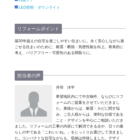
LED照明 ダウンライト
リフォームポイント
築30年超えの住宅を過ごしやすい住まいに。永く安心しながら過
ごせる住まいのために、耐震・断熱・気密性能を向上。将来的に
考え、バリアフリー・可変性のある間取りに。
担当者の声
丹羽 洋平
希望地区内にて中古物件、ならびにリフ
ォームのご提案をさせていただきまし
た。奥様からは、耐震・カビに関す悩
み、ご主人様からは、便利な仕様である
こと・デザインを中心にご相談いただき
ました。リフォームの工事の内容にて解消できる点や、日々の暮
らしの中である「これいいね。」をじっくりお選びして頂きまし
た。コンパクトな住宅ながらも、収納は吟味しました。デザイ