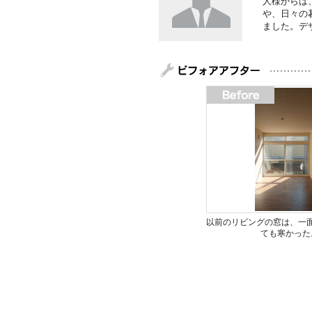
人様からは
や、日々の
ました。デ
以前のリビングの窓は、一
ても寒かった