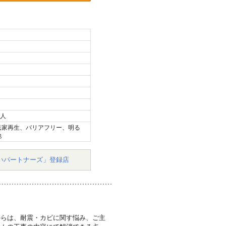
2人
民家再生、バリアフリー、明る
他
いパートナーズ」登録店
からは、耐震・カビに関す悩み、ご主