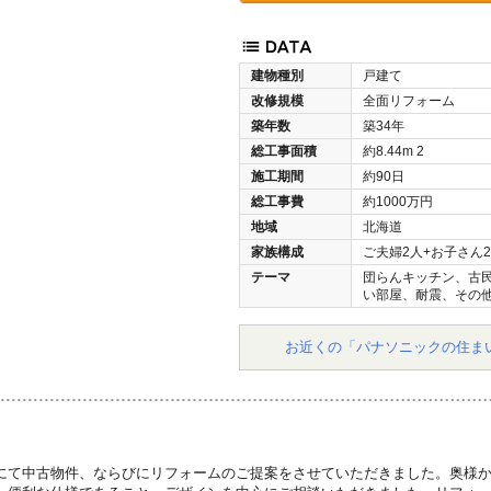
建物種別
戸建て
改修規模
全面リフォーム
築年数
築34年
総工事面積
約8.44m
2
施工期間
約90日
総工事費
約1000万円
地域
北海道
家族構成
ご夫婦2人+お子さん
テーマ
団らんキッチン、古
い部屋、耐震、その
お近くの「パナソニックの住ま
にて中古物件、ならびにリフォームのご提案をさせていただきました。奥様