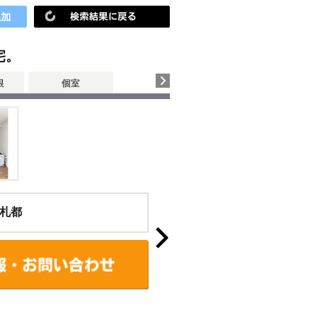
宅。
根
個室
札都