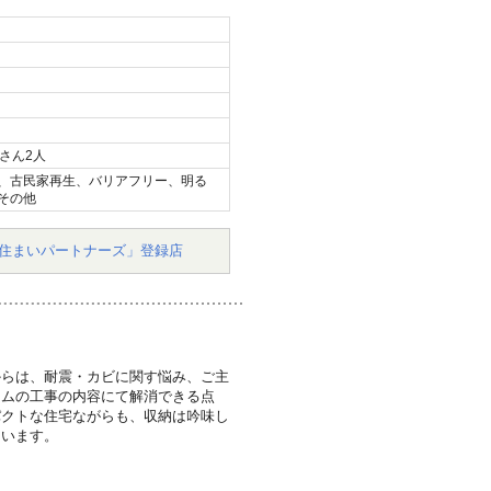
さん2人
、古民家再生、バリアフリー、明る
その他
住まいパートナーズ」登録店
からは、耐震・カビに関す悩み、ご主
ームの工事の内容にて解消できる点
パクトな住宅ながらも、収納は吟味し
ています。