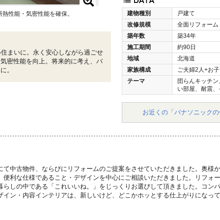
建物種別
戸建て
断熱性能・気密性能を確保。
改修規模
全面リフォーム
築年数
築34年
施工期間
約90日
い住まいに。永く安心しながら過ごせ
地域
北海道
・気密性能を向上。将来的に考え、バ
りに。
家族構成
ご夫婦2人+お子
テーマ
団らんキッチン
い部屋、耐震、
お近くの「パナソニックの
にて中古物件、ならびにリフォームのご提案をさせていただきました。奥様
、便利な仕様であること・デザインを中心にご相談いただきました。リフォ
暮らしの中である「これいいね。」をじっくりお選びして頂きました。コン
ザイン・内容インテリアは、新しいけど、どこかホッとする仕上がりになっ