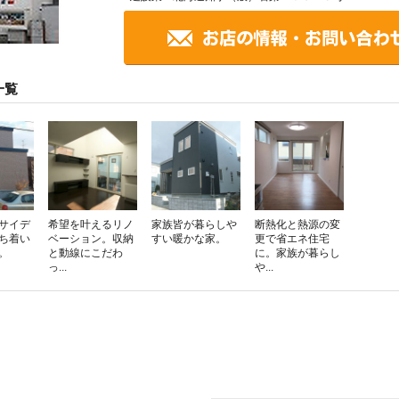
一覧
サイデ
希望を叶えるリノ
家族皆が暮らしや
断熱化と熱源の変
ち着い
ベーション。収納
すい暖かな家。
更で省エネ住宅
。
と動線にこだわ
に。家族が暮らし
っ...
や...