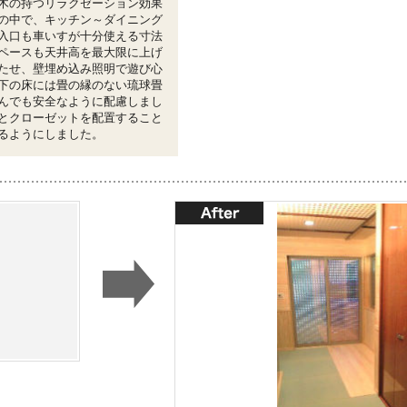
木の持つリラクゼーション効果
の中で、キッチン～ダイニング
入口も車いすが十分使える寸法
ペースも天井高を最大限に上げ
たせ、壁埋め込み照明で遊び心
下の床には畳の縁のない琉球畳
んでも安全なように配慮しまし
とクローゼットを配置すること
るようにしました。