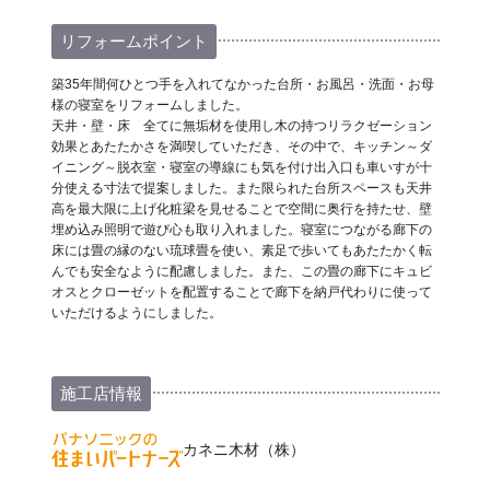
リフォームポイント
築35年間何ひとつ手を入れてなかった台所・お風呂・洗面・お母
様の寝室をリフォームしました。
天井・壁・床 全てに無垢材を使用し木の持つリラクゼーション
効果とあたたかさを満喫していただき、その中で、キッチン～ダ
イニング～脱衣室・寝室の導線にも気を付け出入口も車いすが十
分使える寸法で提案しました。また限られた台所スペースも天井
高を最大限に上げ化粧梁を見せることで空間に奥行を持たせ、壁
埋め込み照明で遊び心も取り入れました。寝室につながる廊下の
床には畳の縁のない琉球畳を使い、素足で歩いてもあたたかく転
んでも安全なように配慮しました。また、この畳の廊下にキュビ
オスとクローゼットを配置することで廊下を納戸代わりに使って
いただけるようにしました。
施工店情報
カネニ木材（株）