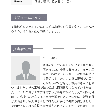
テーマ
明るい部屋、吹き抜け、広々
リフォームポイント
１階部分をスケルトンにし以前の水廻りの位置を変え、モデルハ
ウスのようなお洒落な内装にしました
担当者の声
平山 泰行
共通の知り合いからの紹介で工事させて
頂きました。非常に凝ったリフォーム工
事で、特にアール（半円）の板張り壁に
は苦労しました。この壁は現場で大工さ
んが造るのではなく、家具屋さんにお願
いしました。その工場で先に仮組し図面通りになっているかま
た、アールの扉が上手に稼働するか等を確かめたうえで細かく分
解し、現場で組み立てると言う作業でした。その他にも製作家具
が沢山あり、家具屋さんとの打合せに多くの時間を掛けました。
その仕上りにはお客様も大変満足されていました。それから、当