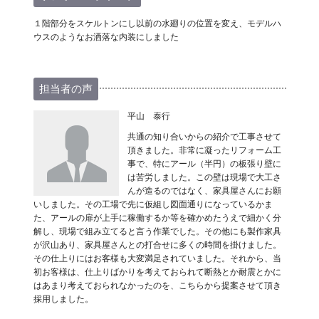
１階部分をスケルトンにし以前の水廻りの位置を変え、モデルハ
ウスのようなお洒落な内装にしました
担当者の声
平山 泰行
共通の知り合いからの紹介で工事させて
頂きました。非常に凝ったリフォーム工
事で、特にアール（半円）の板張り壁に
は苦労しました。この壁は現場で大工さ
んが造るのではなく、家具屋さんにお願
いしました。その工場で先に仮組し図面通りになっているかま
た、アールの扉が上手に稼働するか等を確かめたうえで細かく分
解し、現場で組み立てると言う作業でした。その他にも製作家具
が沢山あり、家具屋さんとの打合せに多くの時間を掛けました。
その仕上りにはお客様も大変満足されていました。それから、当
初お客様は、仕上りばかりを考えておられて断熱とか耐震とかに
はあまり考えておられなかったのを、こちらから提案させて頂き
採用しました。