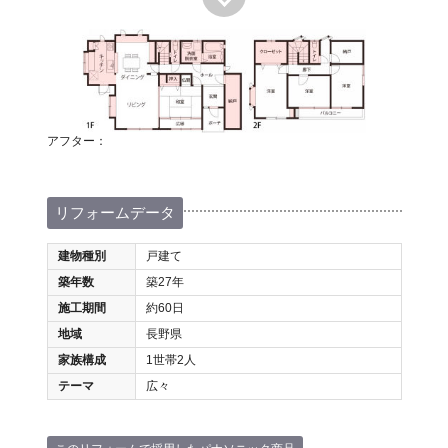
アフター：
リフォームデータ
建物種別
戸建て
築年数
築27年
施工期間
約60日
地域
長野県
家族構成
1世帯2人
テーマ
広々