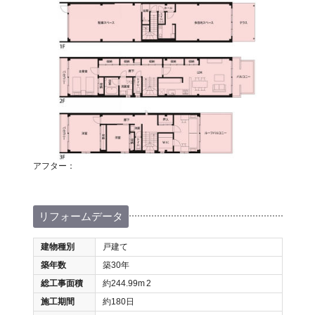
アフター：
リフォームデータ
建物種別
戸建て
築年数
築30年
総工事面積
約244.99m
2
施工期間
約180日