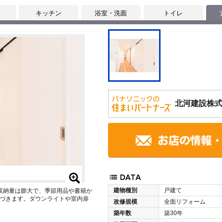
キッチン
浴室・洗面
トイレ
北河建設株
建物種別
戸建て
収納量は膨大で、季節用品や書籍か
づきます。ダウンライトや室内扉
改修規模
全面リフォーム
築年数
築30年