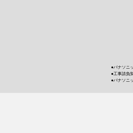
●パナソニ
●工事請負
●パナソニ