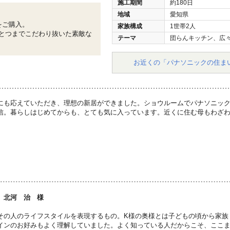
施工期間
約180日
地域
愛知県
をご購入。
家族構成
1世帯2人
とつまでこだわり抜いた素敵な
テーマ
団らんキッチン、広
お近くの「パナソニックの住ま
にも応えていただき、理想の新居ができました。ショウルームでパナソニッ
信。暮らしはじめてからも、とても気に入っています。近くに住む母もわざ
 北河 治 様
その人のライフスタイルを表現するもの。K様の奥様とは子どもの頃から家族
インのお好みもよく理解していました。よく知っている人だからこそ、ここ