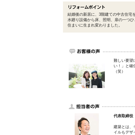
結婚後の新居に、3階建ての中古住宅
水廻り設備から床、照明、扉の一つひ
住まいに生まれ変わりました。
難しい要望
い！」と確
（笑）
代表取締役
建築とは、
イルもデザ