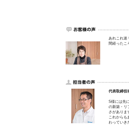
あれこれ迷
間経ったこ
代表取締役
S様には先
の新築・リ
さがありま
これからも
わっていき