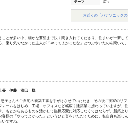
テーマ
広々
お近くの「パナソニックの
うことが多い中、細かな要望まで快く聞き入れてくださり、住まいが一新して
ろ、乗り気でなかった主人が「やってよかったな」とつぶやいたのを聞いて
社長 伊藤 浩巳 様
に息子さんのご自宅の新築工事を手がけさせていただき、その後ご実家のリフ
フォームをはじめ、工場、オフィスなど幅広く建築業に携わっていますが、
す。もとからあるものを活かして臨機応変に対応しなくてはならず、新築よ
お客様の「やってよかった」というひと言をいただくために、私自身も楽し
たいですね。