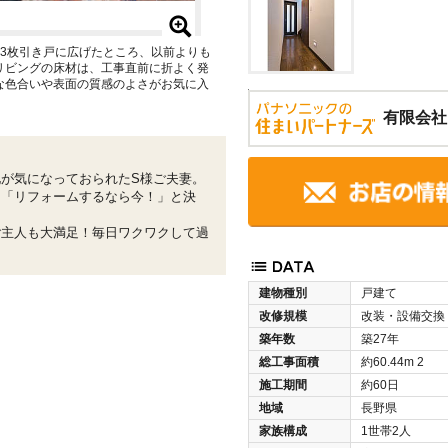
3枚引き戸に広げたところ、以前よりも
リビングの床材は、工事直前に折よく発
な色合いや表面の質感のよさがお気に入
有限会社
が気になっておられたS様ご夫妻。
、「リフォームするなら今！」と決
ご主人も大満足！毎日ワクワクして過
建物種別
戸建て
改修規模
改装・設備交換
築年数
築27年
総工事面積
約60.44m
2
施工期間
約60日
地域
長野県
家族構成
1世帯2人