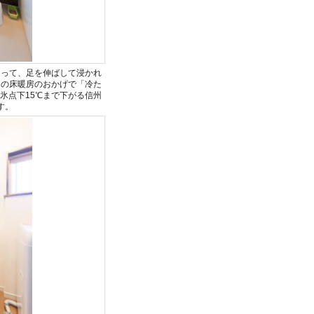
なって、足を伸ばして浸かれ
」の床暖房のおかげで「冷た
氷点下15℃まで下がる信州
す。