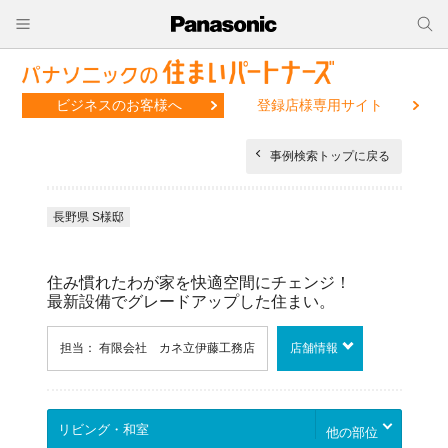
ビジネスのお客様へ
登録店様専用サイト
事例検索トップに戻る
長野県 S様邸
住み慣れたわが家を快適空間にチェンジ！
最新設備でグレードアップした住まい。
担当： 有限会社 カネ立伊藤工務店
店舗情報
他の部位