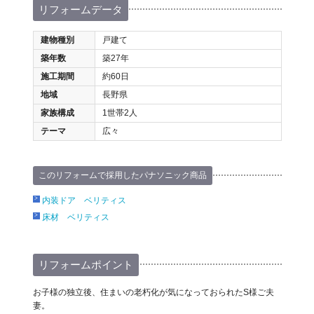
リフォームデータ
建物種別
戸建て
築年数
築27年
施工期間
約60日
地域
長野県
家族構成
1世帯2人
テーマ
広々
このリフォームで採用したパナソニック商品
内装ドア ベリティス
床材 ベリティス
リフォームポイント
お子様の独立後、住まいの老朽化が気になっておられたS様ご夫
妻。