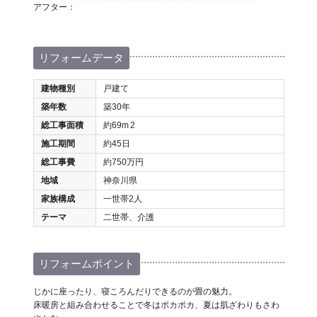
アフター：
リフォームデータ
建物種別
戸建て
築年数
築30年
総工事面積
約69m
2
施工期間
約45日
総工事費
約750万円
地域
神奈川県
家族構成
一世帯2人
テーマ
二世帯、介護
リフォームポイント
じかに座ったり、寝ころんだりできるのが畳の魅力。
床暖房と組み合わせることで冬はポカポカ、夏は肌ざわりもさわ