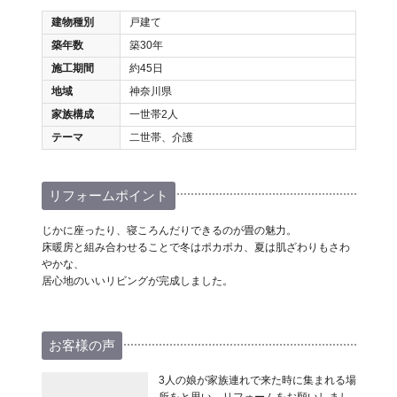
建物種別
戸建て
築年数
築30年
施工期間
約45日
地域
神奈川県
家族構成
一世帯2人
テーマ
二世帯、介護
リフォームポイント
じかに座ったり、寝ころんだりできるのが畳の魅力。
床暖房と組み合わせることで冬はポカポカ、夏は肌ざわりもさわ
やかな、
居心地のいいリビングが完成しました。
お客様の声
3人の娘が家族連れで来た時に集まれる場