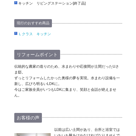
キッチン リビングステーション[終了品]
現行のおすすめ商品
Ｌクラス キッチン
リフォームポイント
伝統的な農家の造りのため、水まわりや応接間が土間だったUさ
ま邸。
ずっとリフォームしたかった奥様の夢を実現。水まわり設備を一
新し、広びろ明るいLDKに。
今はご家族全員がいつもLDKに集まり、笑顔と会話が絶えませ
ん。
お客様の声
以前は広い土間があり、台所と浴室では
いちいち靴をはかなければなりませんで