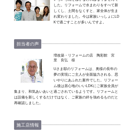
した。リフォームで水まわりをすべて新
しくし、土間をなくすと、家全体が生ま
れ変わりました。今は家族いっしょにLD
Kで過ごすことが多いんですよ。
担当者の声
増改築・リフォームの店 陶彩館 宮
里 良弘 様
Uさま邸のリフォームは、奥様の長年の
夢の実現にご主人が全面協力される、思
いやりにあふれた案件でした。リフォー
ム後は居心地のいいLDKにご家族全員が
集まり、和気あいあいと過ごされているようです。リフォームと
は設備を新しくするだけではなく、ご家族の絆を強めるものだと
再確認しました。
施工店情報