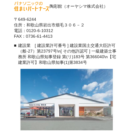
陶彩館（オーヤシマ株式会社）
〒649-6244
住所：和歌山県岩出市畑毛３０６－２
電話：0120-6-10312
FAX：0736-61-4413
建設業 [ 建設業許可番号 ] 建設業国土交通大臣許可
（般-27）第23797号\n[ その他許認可 ] 一級建築士事
務所 和歌山県知事登録 第(リ)183号 第366040\n【宅
建業許可】和歌山県知事(1)第3834号