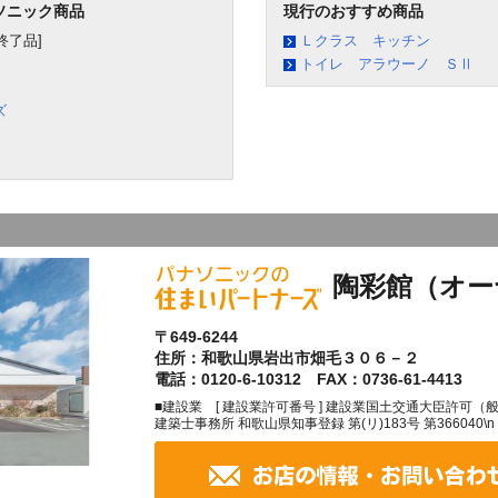
ソニック商品
現行のおすすめ商品
終了品]
Ｌクラス キッチン
トイレ アラウーノ ＳⅡ
ズ
陶彩館（オー
〒649-6244
住所：和歌山県岩出市畑毛３０６－２
電話：0120-6-10312 FAX：0736-61-4413
■建設業 [ 建設業許可番号 ] 建設業国土交通大臣許可（般-27
建築士事務所 和歌山県知事登録 第(リ)183号 第366040