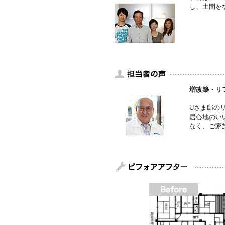
し、土間を
増改築・リ
Uさま邸の
居心地のい
なく、ご家