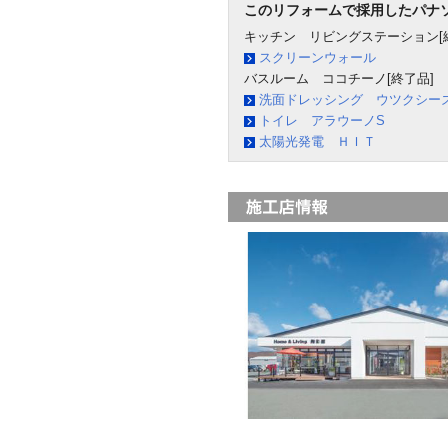
このリフォームで採用したパナ
キッチン リビングステーション[
スクリーンウォール
バスルーム ココチーノ[終了品]
洗面ドレッシング ウツクシー
トイレ アラウーノS
太陽光発電 ＨＩＴ