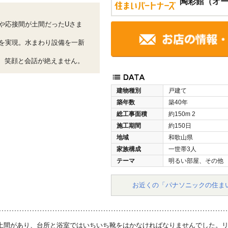
陶彩館（オ
や応接間が土間だったUさま
を実現。水まわり設備を一新
り、笑顔と会話が絶えません。
建物種別
戸建て
築年数
築40年
総工事面積
約150m
2
施工期間
約150日
地域
和歌山県
家族構成
一世帯3人
テーマ
明るい部屋、その他
お近くの「パナソニックの住ま
土間があり、台所と浴室ではいちいち靴をはかなければなりませんでした。