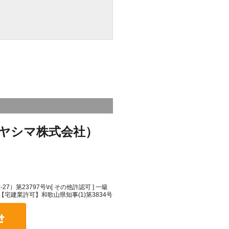
ヤシマ株式会社）
）第23797号\n[ その他許認可 ] 一級
\n【宅建業許可】和歌山県知事(1)第3834号