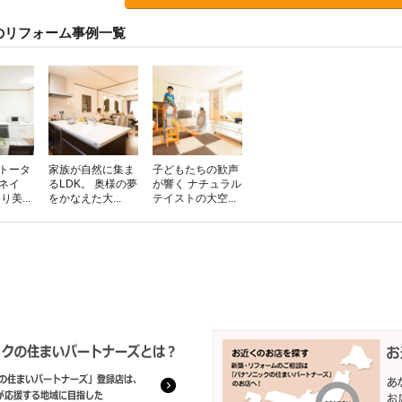
のリフォーム事例一覧
をトータ
家族が自然に集ま
子どもたちの歓声
ネイ
るLDK。 奥様の夢
が響く ナチュラル
美...
をかなえた大...
テイストの大空...