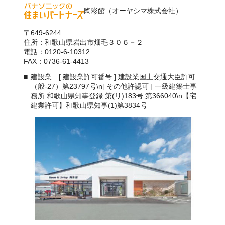
陶彩館（オーヤシマ株式会社）
〒649-6244
住所：和歌山県岩出市畑毛３０６－２
電話：0120-6-10312
FAX：0736-61-4413
建設業 [ 建設業許可番号 ] 建設業国土交通大臣許可
（般-27）第23797号\n[ その他許認可 ] 一級建築士事
務所 和歌山県知事登録 第(リ)183号 第366040\n【宅
建業許可】和歌山県知事(1)第3834号