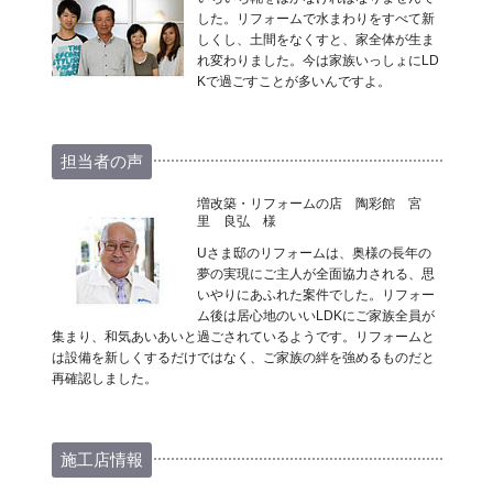
した。リフォームで水まわりをすべて新
しくし、土間をなくすと、家全体が生ま
れ変わりました。今は家族いっしょにLD
Kで過ごすことが多いんですよ。
担当者の声
増改築・リフォームの店 陶彩館 宮
里 良弘 様
Uさま邸のリフォームは、奥様の長年の
夢の実現にご主人が全面協力される、思
いやりにあふれた案件でした。リフォー
ム後は居心地のいいLDKにご家族全員が
集まり、和気あいあいと過ごされているようです。リフォームと
は設備を新しくするだけではなく、ご家族の絆を強めるものだと
再確認しました。
施工店情報