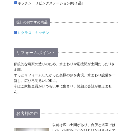
キッチン リビングステーション[終了品]
現行のおすすめ商品
Ｌクラス キッチン
リフォームポイント
伝統的な農家の造りのため、水まわりや応接間が土間だったUさ
ま邸。
ずっとリフォームしたかった奥様の夢を実現。水まわり設備を一
新し、広びろ明るいLDKに。
今はご家族全員がいつもLDKに集まり、笑顔と会話が絶えませ
ん。
お客様の声
以前は広い土間があり、台所と浴室では
いちいち靴をはかなければなりませんで